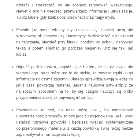
czytać) i streszczać, bo nie zdołasz zanotować wszystkiego.
Nawet o tym nie wiedząc, przetwarzasz informacje i utrwalasz je.
Twórz tabele (gdy trzeba coś porównać) oraz mapy myśli.
Pewnie już masz własny styl uczenia się. Inaczej uczą się
wzrokowcy, słuchowcy czy kinestetycy. Wolisz leżeć z książkami
na tapczanie, siedzieć przy biurku, chodzić po pokoju, nagrywać
tekst, a potem słuchać go podczas biegania? Ucz się tak, jak
lubisz.
Odpuść perfekcjonizm, pogódź się z faktem, że nie nauczysz się
wszystkiego. Nasz mózg ma to do siebie, że zawsze zgubi jakąś
informację i o czymś zapomni. Dlatego sprawdzaj swoją wiedzę co
jakiś czas, powtarzaj materiał. Badania naukowe potwierdziły, że
najlepszym sposobem na to, by się czegoś nauczyć są próby
przypomnienia sobie jak najwięcej informacji
Powtarzanie to coś, co nasz mózg lubi , bo rytmiczność
i powtarzalność procesów to tryb jego funkcjonowania. Jeśli więc
ustalisz rutynowe powtórki i będziesz wracać systematycznie
do przerobionego materiału, z każdą powtórką Twój mózg będzie
zapamiętywał informacje coraz lepiej