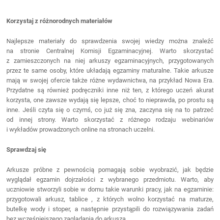
Korzystaj z różnorodnych materiałów
Najlepsze materiały do sprawdzenia swojej wiedzy można znaleźć
na stronie Centralnej Komisji Egzaminacyjnej. Warto skorzystać
z zamieszczonych na niej arkuszy egzaminacyjnych, przygotowanych
przez te same osoby, które układają egzaminy maturalne. Takie arkusze
mają w swojej ofercie także różne wydawnictwa, na przykład
Nowa Era
.
Przydatne są również podręczniki inne niż ten, z którego uczeń akurat
korzysta, one zawsze wydają się lepsze, choć to nieprawda, po prostu są
inne. Jeśli czyta się o czymś, co już się zna, zaczyna się na to patrzeć
od innej strony. Warto skorzystać z różnego rodzaju webinariów
i wykładów prowadzonych online na stronach uczelni.
Sprawdzaj się
Arkusze próbne z pewnością pomagają sobie wyobrazić, jak będzie
wyglądał egzamin dojrzałości z wybranego przedmiotu. Warto, aby
uczniowie stworzyli sobie w domu takie warunki pracy, jak na egzaminie:
przygotowali arkusz, tablice , z których wolno korzystać na maturze,
butelkę wody i stoper, a następnie przystąpili do rozwiązywania zadań
bez wcześniejszego zaglądania do arkusza.