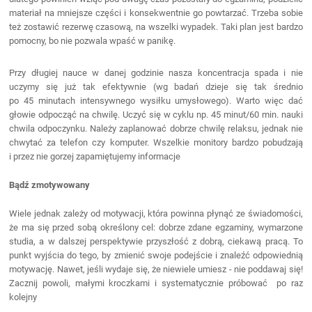
materiał na mniejsze części i konsekwentnie go
powtarzać
. Trzeba sobie
też zostawić rezerwę czasową, na wszelki wypadek. Taki plan jest bardzo
pomocny, bo nie pozwala wpaść w panikę.
Przy długiej nauce w danej godzinie nasza koncentracja spada i nie
uczymy się już tak efektywnie (wg badań dzieje się tak średnio
po 45 minutach intensywnego wysiłku umysłowego). Warto więc dać
głowie odpocząć na chwilę. Uczyć się w cyklu np. 45 minut/60 min. nauki
chwila odpoczynku. Należy zaplanować dobrze chwilę relaksu, jednak nie
chwytać za telefon czy komputer. Wszelkie monitory bardzo pobudzają
i przez nie gorzej zapamiętujemy informacje
Bądź zmotywowany
Wiele jednak zależy od motywacji, która powinna płynąć ze świadomości,
że ma się przed sobą określony cel: dobrze zdane egzaminy, wymarzone
studia, a w dalszej perspektywie przyszłość z dobrą, ciekawą pracą. To
punkt wyjścia do tego, by zmienić swoje podejście i znaleźć odpowiednią
motywację. Nawet, jeśli wydaje się, że niewiele umiesz - nie poddawaj się!
Zacznij powoli, małymi kroczkami i systematycznie próbować po raz
kolejny