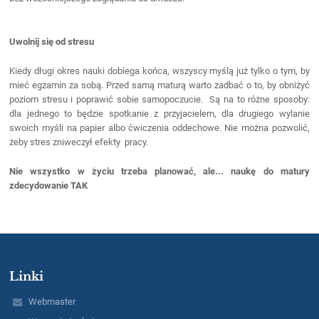
Uwolnij się od stresu
Kiedy długi okres nauki dobiega końca, wszyscy myślą już tylko o tym, by
mieć egzamin za sobą. Przed samą maturą warto zadbać o to, by obniżyć
poziom stresu i poprawić sobie samopoczucie. Są na to różne sposoby:
dla jednego to będzie spotkanie z przyjacielem, dla drugiego wylanie
swoich myśli na papier albo ćwiczenia oddechowe. Nie można pozwolić,
żeby stres zniweczył efekty pracy.
Nie wszystko w życiu trzeba planować, ale... naukę do matury
zdecydowanie TAK
Linki
Webmaster