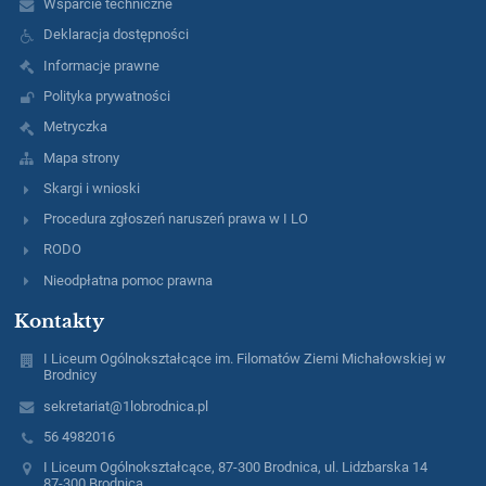
Wsparcie techniczne
Deklaracja dostępności
Informacje prawne
Polityka prywatności
Metryczka
Mapa strony
Skargi i wnioski
Procedura zgłoszeń naruszeń prawa w I LO
RODO
Nieodpłatna pomoc prawna
Kontakty
I Liceum Ogólnokształcące im. Filomatów Ziemi Michałowskiej w
Brodnicy
sekretariat@1lobrodnica.pl
56 4982016
I Liceum Ogólnokształcące, 87-300 Brodnica, ul. Lidzbarska 14
87-300 Brodnica