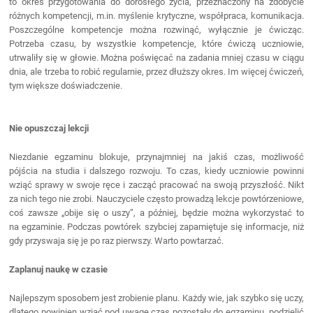
to okres przygotowania do dorosłego życia, przeznaczony na zdobycie
różnych kompetencji, m.in. myślenie krytyczne, współpraca, komunikacja.
Poszczególne kompetencje można rozwinąć, wyłącznie je ćwicząc.
Potrzeba czasu, by wszystkie kompetencje, które ćwiczą uczniowie,
utrwaliły się w głowie. Można poświęcać na zadania mniej czasu w ciągu
dnia, ale trzeba to robić regularnie, przez dłuższy okres. Im więcej ćwiczeń,
tym większe doświadczenie.
Nie opuszczaj lekcji
Niezdanie egzaminu blokuje, przynajmniej na jakiś czas, możliwość
pójścia na studia i dalszego rozwoju. To czas, kiedy uczniowie powinni
wziąć sprawy w swoje ręce i zacząć pracować na swoją przyszłość. Nikt
za nich tego nie zrobi. Nauczyciele często prowadzą lekcje powtórzeniowe,
coś zawsze „obije się o uszy”, a później, będzie można wykorzystać to
na egzaminie. Podczas powtórek szybciej zapamiętuje się informacje, niż
gdy przyswaja się je po raz pierwszy. Warto powtarzać.
Zaplanuj naukę w czasie
Najlepszym sposobem jest zrobienie planu. Każdy wie, jak szybko się uczy,
dlatego powinien wziąć pod uwagę czas pozostały do egzaminu, podzielić