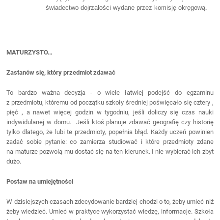
świadectwo dojrzałości wydane przez komisję okręgową.
MATURZYSTO…
Zastanów się, który przedmiot zdawać
To bardzo ważna decyzja - o wiele łatwiej podejść do egzaminu
z przedmiotu, któremu od początku szkoły średniej poświęcało się cztery ,
pięć , a nawet więcej godzin w tygodniu, jeśli doliczy się czas nauki
indywidulanej w domu. Jeśli ktoś planuje zdawać geografię czy historię
tylko dlatego, że lubi te przedmioty, popełnia błąd. Każdy uczeń powinien
zadać sobie pytanie: co zamierza studiować i które przedmioty zdane
na maturze pozwolą mu dostać się na ten kierunek. I nie wybierać ich zbyt
dużo.
Postaw na umiejętności
W dzisiejszych czasach zdecydowanie bardziej chodzi o to, żeby umieć niż
żeby wiedzieć. Umieć w praktyce wykorzystać wiedzę, informacje. Szkoła