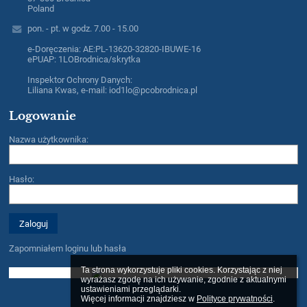
Poland
pon. - pt. w godz. 7.00 - 15.00
e-Doręczenia: AE:PL-13620-32820-IBUWE-16
ePUAP: 1LOBrodnica/skrytka
Inspektor Ochrony Danych:
Liliana Kwas, e-mail: iod1lo@pcobrodnica.pl
Logowanie
Nazwa użytkownika:
Hasło:
Zapomniałem loginu lub hasła
Ta strona wykorzystuje pliki cookies. Korzystając z niej 
wyrażasz zgodę na ich używanie, zgodnie z aktualnymi 
ustawieniami przeglądarki.

Więcej informacji znajdziesz w 
Polityce prywatności
.