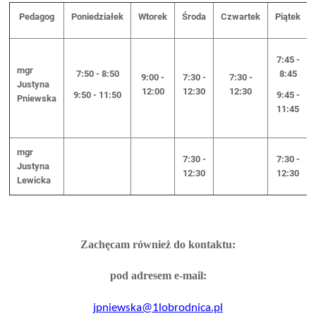
Pedagog
Poniedziałek
Wtorek
Środa
Czwartek
Piątek
7:45 -
mgr
7:50 - 8:50
8:45
9:00 -
7:30 -
7:30 -
Justyna
12:00
12:30
12:30
9:50 - 11:50
9:45 -
Pniewska
11:45
mgr
7:30 -
7:30 -
Justyna
12:30
12:30
Lewicka
Zachęcam również do kontaktu:
pod adresem e-mail:
jpniewska@1lobrodnica.pl