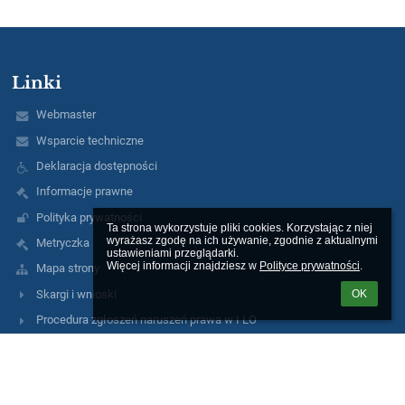
Linki
Webmaster
Wsparcie techniczne
Deklaracja dostępności
Informacje prawne
Polityka prywatności
Ta strona wykorzystuje pliki cookies. Korzystając z niej 
wyrażasz zgodę na ich używanie, zgodnie z aktualnymi 
Metryczka
ustawieniami przeglądarki.

Więcej informacji znajdziesz w 
Polityce prywatności
.
Mapa strony
Skargi i wnioski
OK
Procedura zgłoszeń naruszeń prawa w I LO
RODO
Nieodpłatna pomoc prawna