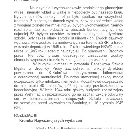
Nauczyciele i wychowankowie brodnickiego gimnazjum
wnieśli niemały wkład w walkę o niepodległy byt naszego kraju.
Byłych uczniów szkoły można było spotkać na wszystkich
frontach. Z niepełnych danych wynika, że w bezpośredniej walce
z wrogiem zginęło nie mniej niż 28 byłych wychowanków. Niemcy
rozstrzelali lub zamordowali w obozach koncentracyjnych co
najmniej 58 byłych uczniów, czterech nauczycieli i dyrektora
szkoły. Były także ofiary zbrodni stalinowskich. Dwóch dawnych
wychowanków zostało zamordowanych na terenie ZSRR, a trzeci
w czasie deportacji w 1945 roku. Z rąk sowieckiego NKWD zginął
także w 1945 roku jeden z nauczycieli. Po opanowaniu Brodnicy
przez Niemców, prawie doszczętnie zniszczone zostały
elementy wyposażeniu szkoły z księgozbiorem włącznie.
W budynku gimnazjum powstała Państwowa Szkoła
Męska w Brodnicy Prusy Zachodnie, a funkcję dyrektora
powierzono dr K.Kuhn'owi fanatycznemu hitlerowcowi
o ograniczonej mentalności. Do nowo utworzonej szkoły mogła
uczęszczać tylko młodzież niemiecka. Początkowo uczęszczało
do niej około 40 chłopców, później szkołę przekształcono w
koedukacyjną. W lecie 1944 roku główny budynek został zajęty
przez Wehrmacht i przeznaczono go na szpital. Lekcje odbywały
się w pomieszczeniach zastępczych. Szkołę rozwiązano
na sześć dni przed wyzwoleniem Brodnicy, tj. 16 stycznia 1945
roku.
ROZDZIAŁ III
Kronika Najważniejszych wydarzeń
Kiedy 1945 r. Brodnica została wyzwolona i kiedy