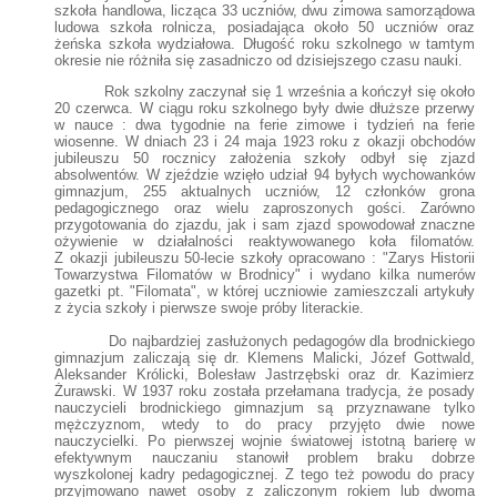
szkoła handlowa, licząca 33 uczniów, dwu zimowa samorządowa
ludowa szkoła rolnicza, posiadająca około 50 uczniów oraz
żeńska szkoła wydziałowa. Długość roku szkolnego w tamtym
okresie nie różniła się zasadniczo od dzisiejszego czasu nauki.
Rok szkolny zaczynał się 1 września a kończył się około
20 czerwca. W ciągu roku szkolnego były dwie dłuższe przerwy
w nauce : dwa tygodnie na ferie zimowe i tydzień na ferie
wiosenne. W dniach 23 i 24 maja 1923 roku z okazji obchodów
jubileuszu 50 rocznicy założenia szkoły odbył się zjazd
absolwentów. W zjeździe wzięło udział 94 byłych wychowanków
gimnazjum, 255 aktualnych uczniów, 12 członków grona
pedagogicznego oraz wielu zaproszonych gości. Zarówno
przygotowania do zjazdu, jak i sam zjazd spowodował znaczne
ożywienie w działalności reaktywowanego koła filomatów.
Z okazji jubileuszu 50-lecie szkoły opracowano : "Zarys Historii
Towarzystwa Filomatów w Brodnicy" i wydano kilka numerów
gazetki pt. "Filomata", w której uczniowie zamieszczali artykuły
z życia szkoły i pierwsze swoje próby literackie.
Do najbardziej zasłużonych pedagogów dla brodnickiego
gimnazjum zaliczają się dr. Klemens Malicki, Józef Gottwald,
Aleksander Królicki, Bolesław Jastrzębski oraz dr. Kazimierz
Żurawski. W 1937 roku została przełamana tradycja, że posady
nauczycieli brodnickiego gimnazjum są przyznawane tylko
mężczyznom, wtedy to do pracy przyjęto dwie nowe
nauczycielki. Po pierwszej wojnie światowej istotną barierę w
efektywnym nauczaniu stanowił problem braku dobrze
wyszkolonej kadry pedagogicznej. Z tego też powodu do pracy
przyjmowano nawet osoby z zaliczonym rokiem lub dwoma