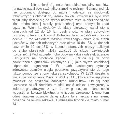
Nie zmienił się natomiast skład socjalny uczniów,
na naukę nadal było stać tylko zamożne rodziny. Niemniej jednak
nie utrudniano dostępu do nauki młodzieży ze środowisk
robotniczych i chłopskich, jednak takich uczniów nie było zbyt
wielu. Aby dostać się do szkoły należało mieć ukończone sześć
klas siedmioletniej szkoły powszechnej oraz pomyślnie zdać
egzamin. Wiek kandydatów do klasy pierwszej wahał się w
granicach od 12 do 16 lat. Jeśli chodzi o stan zdrowotny
uczniów, to lekarz szkolny dr Bolesław Taran w 1929 roku tak go
ocenia : "Pod względem rozwoju fizycznego - około 20% stanu
uczniów w klasach młodszych oraz około 10 do 15% w klasach
oraz około 10 do 15% w klasach starszych należy zaliczyć
do słabo starszych należy zaliczyć do słabo rozwiniętych
fizycznie(...) Pod względem chorobowym - duży odsetek uczniów
(60%)cierpi na próchnicę zębów (...) Rzuca się w oczy
powiększenie gruczołów chłonnych (...) jako wyraz osłabionej
odporności organizmu..." W latach następnych sytuacja
zdrowotna uczniów uległa poprawie, przyczyniła się do tego
także pomoc ze strony lekarza szkolnego. W 1933 weszło w
życie rozporządzenie Ministra W.O. i O.P., które zobowiązywało
młodzież do noszenia jednolitych mundurków. Od tej pory
uczniowie szkół średnich musieli nosić odzież zewnętrzną w
kolorze granatowym, z tym że w gimnazjum miano nosić
wypustki w kolorze błękitne, a w liceum czerwone. Elementem
odróżniającym uczniów danej szkoły była tarcza z numerem,
noszona na lewym rękawie. Gimnazjum brodnickie miało numer
741.