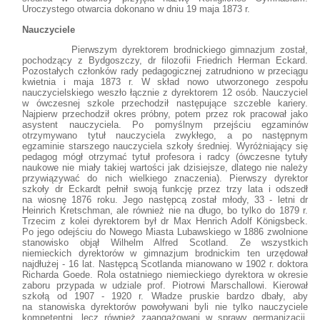
Uroczystego otwarcia dokonano w dniu 19 maja 1873 r.
Nauczyciele
Pierwszym dyrektorem brodnickiego gimnazjum został,
pochodzący z Bydgoszczy, dr filozofii Friedrich Herman Eckard.
Pozostałych członków rady pedagogicznej zatrudniono w przeciągu
kwietnia i maja 1873 r. W skład nowo utworzonego zespołu
nauczycielskiego weszło łącznie z dyrektorem 12 osób. Nauczyciel
w ówczesnej szkole przechodził następujące szczeble kariery.
Najpierw przechodził okres próbny, potem przez rok pracował jako
asystent nauczyciela. Po pomyślnym przejściu egzaminów
otrzymywano tytuł nauczyciela zwykłego, a po następnym
egzaminie starszego nauczyciela szkoły średniej. Wyróżniający się
pedagog mógł otrzymać tytuł profesora i radcy (ówczesne tytuły
naukowe nie miały takiej wartości jak dzisiejsze, dlatego nie należy
przywiązywać do nich wielkiego znaczenia). Pierwszy dyrektor
szkoły dr Eckardt pełnił swoją funkcję przez trzy lata i odszedł
na wiosnę 1876 roku. Jego następcą został młody, 33 - letni dr
Heinrich Kretschman, ale również nie na długo, bo tylko do 1879 r.
Trzecim z kolei dyrektorem był dr Max Henrich Adolf Königsbeck.
Po jego odejściu do Nowego Miasta Lubawskiego w 1886 zwolnione
stanowisko objął Wilhelm Alfred Scotland. Ze wszystkich
niemieckich dyrektorów w gimnazjum brodnickim ten urzędował
najdłużej - 16 lat. Następcą Scotlanda mianowano w 1902 r. doktora
Richarda Goede. Rola ostatniego niemieckiego dyrektora w okresie
zaboru przypada w udziale prof. Piotrowi Marschallowi. Kierował
szkołą od 1907 - 1920 r. Władze pruskie bardzo dbały, aby
na stanowiska dyrektorów powoływani byli nie tylko nauczyciele
kompetentni, lecz również zaangażowani w sprawy germanizacji.