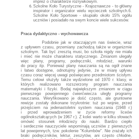
imprez o charakterze rozrywkowym.
Szkolne Koło Turystyczne - Krajoznawcze - to główny
inspirator i organizator wielu wycieczek szkolnych.6.
Szkolne Koło Sportowe - skupiało około 15% ogółu
uczniów i posiadało na swym koncie wiele sukcesów.
Praca dydaktyczno - wychowawcza
Podobnie jak w otaczającym nas świecie, wraz
z upływem czasu, przemiany zachodzą także w organizmie
szkolnym. Tak być zresztą musi, bo szkoła nigdy nie miała
i mieć nie może charakteru statycznego. Zmianom ulegały
więc plany, programy, podręczniki, młodzież, warunki
do pracy itp. Ponieważ plany nauczania są na ogół znane
i łatwo dostępne, odnotujmy jedynie, że w miarę upływu
czasu coraz więcej uwagi poświęcano przedmiotom ścisłym.
Temu celowi służyły także wydzielone od 1970 r. klasy, w
których realizowano rozszerzony program nauczania
matematyki i fizyki. Bodaj największym zmianom w ciągu
pierwszego powojennego ćwierćwiecza uległy programy
nauczania. Weryfikowano je dość często, ale gruntowne
rewizje zostały dokonane trzykrotnie: tuż po wojnie, przed
przejściem na jedenastoletni system nauczania (1948 r.)
i przed wprowadzeniem w życie reformy liceów
ogólnokształcących (w 1967 r.). Z kolei warto w kilku słowach
omówić stosunek młodzieży do nauki. Bardzo ciepło
i serdecznie nauczyciele wspominają uczniów z pierwszych
lat powojennych, tzw. pokolenie "Kolumbów". Nie zrażały ich
braki podręczników, lektur, zeszytów, ani często chłodne,