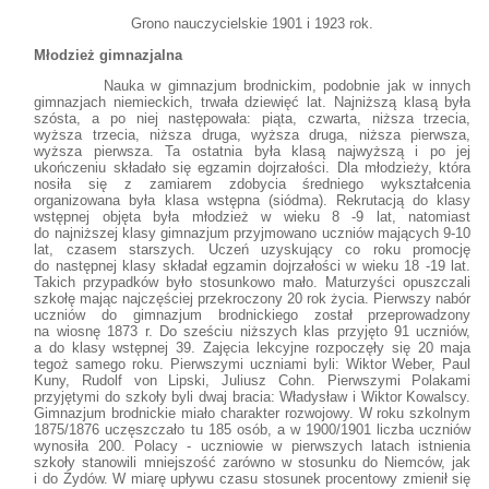
Grono nauczycielskie 1901 i 1923 rok.
Młodzież gimnazjalna
Nauka w gimnazjum brodnickim, podobnie jak w innych
gimnazjach niemieckich, trwała dziewięć lat. Najniższą klasą była
szósta, a po niej następowała: piąta, czwarta, niższa trzecia,
wyższa trzecia, niższa druga, wyższa druga, niższa pierwsza,
wyższa pierwsza. Ta ostatnia była klasą najwyższą i po jej
ukończeniu składało się egzamin dojrzałości. Dla młodzieży, która
nosiła się z zamiarem zdobycia średniego wykształcenia
organizowana była klasa wstępna (siódma). Rekrutacją do klasy
wstępnej objęta była młodzież w wieku 8 -9 lat, natomiast
do najniższej klasy gimnazjum przyjmowano uczniów mających 9-10
lat, czasem starszych. Uczeń uzyskujący co roku promocję
do następnej klasy składał egzamin dojrzałości w wieku 18 -19 lat.
Takich przypadków było stosunkowo mało. Maturzyści opuszczali
szkołę mając najczęściej przekroczony 20 rok życia. Pierwszy nabór
uczniów do gimnazjum brodnickiego został przeprowadzony
na wiosnę 1873 r. Do sześciu niższych klas przyjęto 91 uczniów,
a do klasy wstępnej 39. Zajęcia lekcyjne rozpoczęły się 20 maja
tegoż samego roku. Pierwszymi uczniami byli: Wiktor Weber, Paul
Kuny, Rudolf von Lipski, Juliusz Cohn. Pierwszymi Polakami
przyjętymi do szkoły byli dwaj bracia: Władysław i Wiktor Kowalscy.
Gimnazjum brodnickie miało charakter rozwojowy. W roku szkolnym
1875/1876 uczęszczało tu 185 osób, a w 1900/1901 liczba uczniów
wynosiła 200. Polacy - uczniowie w pierwszych latach istnienia
szkoły stanowili mniejszość zarówno w stosunku do Niemców, jak
i do Żydów. W miarę upływu czasu stosunek procentowy zmienił się