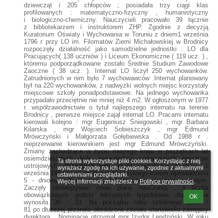
dziewcząt i 205 chłopców ; posiadała trzy ciągi klas
profilowanych : matematyczno-fizyczny , humanistyczny
i biologiczno-chemiczny. Nauczycieli pracowało 39 łącznie
z bibliotekarzem i instruktorem ZHP. Zgodnie z decyzją
Kuratorium Oświaty i Wychowania w Toruniu z dniem1 września
1796 r przy LO im. Filomatów Ziemi Michałowskiej w Brodnicy
rozpoczęły działalność jako samodzielne jednostki : LO dla
Pracujących( 138 uczniów ) i Liceum Ekonomiczne ( 119 ucz. ) ,
któremu podporządkowane zostało Średnie Studium Zawodowe
Zaoczne ( 38 ucz. ). Internat LO liczył 250 wychowanków.
Zatrudnionych w nim było 7 wychowawców .Internat planowany
był na 220 wychowanków, z nadwyżki wolnych miejsc korzystały
miejscowe szkoły ponadpodstawowe. Na jednego wychowanka
przypadało przeciętnie nie mniej niż 4 m2. W ogłoszonym w 1977
r. współzawodnictwie o tytuł najlepszego internatu na terenie
Brodnicy , pierwsze miejsce zajął internat LO. Pracami internatu
kierowali kolejno : mgr Eugeniusz Śniegowski , mgr Barbara
Kilarska , mgr Wojciech Sobieszczyk , mgr Edmund
Mrówczyński i Małgorzata Gołębiewska . Od 1988 r .
nieprzerwanie kierownikiem jest mgr Edmund Mrówczyński.
Zmiany zachodzące w życiu naszego kraju w początkach lat
osiemdziesiątych były zapowiedzią późniejszych przemian
Ta strona wykorzystuje pliki cookies. Korzystając z niej 
ustrojowych. Przeobrażeniom uległa działalność szkoły . 1
wyrażasz zgodę na ich używanie, zgodnie z aktualnymi 
września 1982 r . w organizacji brodnickiego liceum wprowadzono
ustawieniami przeglądarki.

5 - dniowy tydzień pracy, sobota stała się dniem wolnym.
Więcej informacji znajdziesz w 
Polityce prywatności
.
Zaczęły obowiązywać nowe plany nauczania , a liczba
obowiązkowych godzin lekcyjnych tygodniowo dla ucznia
OK
wynosiła 30 - 33. Na początku roku szkolnego 1980 /
81 po dłuższej przerwie obsadzone zostało stanowisko zastępcy
dyrektora . Nominację otrzymał mgr Izydor Lendziński. W roku