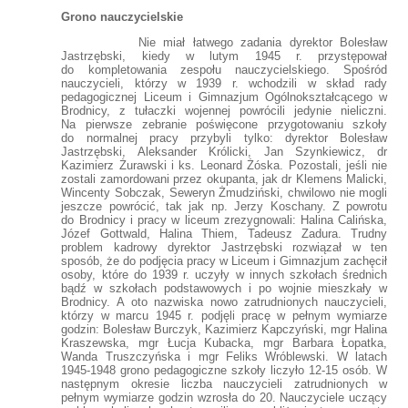
Grono nauczycielskie
Nie miał łatwego zadania dyrektor Bolesław
Jastrzębski, kiedy w lutym 1945 r. przystępował
do kompletowania zespołu nauczycielskiego. Spośród
nauczycieli, którzy w 1939 r. wchodzili w skład rady
pedagogicznej Liceum i Gimnazjum Ogólnokształcącego w
Brodnicy, z tułaczki wojennej powrócili jedynie nieliczni.
Na pierwsze zebranie poświęcone przygotowaniu szkoły
do normalnej pracy przybyli tylko: dyrektor Bolesław
Jastrzębski, Aleksander Królicki, Jan Szynkiewicz, dr
Kazimierz Żurawski i ks. Leonard Żóska. Pozostali, jeśli nie
zostali zamordowani przez okupanta, jak dr Klemens Malicki,
Wincenty Sobczak, Seweryn Żmudziński, chwilowo nie mogli
jeszcze powrócić, tak jak np. Jerzy Koschany. Z powrotu
do Brodnicy i pracy w liceum zrezygnowali: Halina Calińska,
Józef Gottwald, Halina Thiem, Tadeusz Zadura. Trudny
problem kadrowy dyrektor Jastrzębski rozwiązał w ten
sposób, że do podjęcia pracy w Liceum i Gimnazjum zachęcił
osoby, które do 1939 r. uczyły w innych szkołach średnich
bądź w szkołach podstawowych i po wojnie mieszkały w
Brodnicy. A oto nazwiska nowo zatrudnionych nauczycieli,
którzy w marcu 1945 r. podjęli pracę w pełnym wymiarze
godzin: Bolesław Burczyk, Kazimierz Kapczyński, mgr Halina
Kraszewska, mgr Łucja Kubacka, mgr Barbara Łopatka,
Wanda Truszczyńska i mgr Feliks Wróblewski. W latach
1945-1948 grono pedagogiczne szkoły liczyło 12-15 osób. W
następnym okresie liczba nauczycieli zatrudnionych w
pełnym wymiarze godzin wzrosła do 20. Nauczyciele uczący