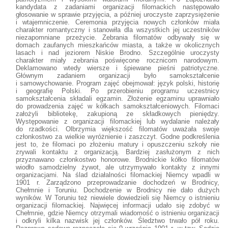
kandydata z zadaniami organizacji filomackich następowało
głosowanie w sprawie przyjęcia, a później uroczyste zaprzysiężenie
i wtajemniczenie. Ceremonia przyjęcia nowych członków miała
charakter romantyczny i stanowiła dla wszystkich jej uczestników
niezapomniane przeżycie. Zebrania filomatów odbywały się w
domach zaufanych mieszkańców miasta, a także w okolicznych
lasach i nad jeziorem Niskie Brodno. Szczególnie uroczysty
charakter miały zebrania poświęcone rocznicom narodowym.
Deklamowano wtedy wiersze i śpiewane pieśni patriotyczne.
Głównym zadaniem organizacji było samokształcenie
i samowychowanie. Program zajęć obejmował: język polski, historię
i geografię Polski. Po przerobieniu programu uczestnicy
samokształcenia składali egzamin. Złożenie egzaminu uprawniało
do prowadzenia zajęć w kółkach samokształceniowych. Filomaci
założyli bibliotekę, zakupioną ze składkowych pieniędzy.
Występowanie z organizacji filomackiej lub wydalanie należały
do rzadkości. Olbrzymia większość filomatów uważała swoje
członkostwo za wielkie wyróżnienie i zaszczyt. Godne podkreślenia
jest to, że filomaci po złożeniu matury i opuszczeniu szkoły nie
zrywali kontaktu z organizacją. Bardziej zasłużonym z nich
przyznawano członkostwo honorowe. Brodnickie kółko filomatów
wiodło samodzielny żywot, ale utrzymywało kontakty z innymi
organizacjami. Na ślad działalności filomackiej Niemcy wpadli w
1901 r. Zarządzono przeprowadzanie dochodzeń w Brodnicy,
Chełmnie i Toruniu. Dochodzenie w Brodnicy nie dało dużych
wyników. W Toruniu też niewiele dowiedzieli się Niemcy o istnieniu
organizacji filomackiej. Najwięcej informacji udało się zdobyć w
Chełmnie, gdzie Niemcy otrzymali wiadomość o istnieniu organizacji
i odkryli kilka nazwisk jej członków. Śledztwo trwało pół roku.