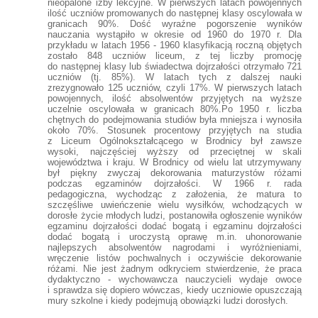
nieopalone izby lekcyjne. W pierwszych latach powojennych
ilość uczniów promowanych do następnej klasy oscylowała w
granicach 90%. Dość wyraźne pogorszenie wyników
nauczania wystąpiło w okresie od 1960 do 1970 r. Dla
przykładu w latach 1956 - 1960 klasyfikacją roczną objętych
zostało 848 uczniów liceum, z tej liczby promocję
do następnej klasy lub świadectwa dojrzałości otrzymało 721
uczniów (tj. 85%). W latach tych z dalszej nauki
zrezygnowało 125 uczniów, czyli 17%. W pierwszych latach
powojennych, ilość absolwentów przyjętych na wyższe
uczelnie oscylowała w granicach 80%.Po 1950 r. liczba
chętnych do podejmowania studiów była mniejsza i wynosiła
około 70%. Stosunek procentowy przyjętych na studia
z Liceum Ogólnokształcącego w Brodnicy był zawsze
wysoki, najczęściej wyższy od przeciętnej w skali
województwa i kraju. W Brodnicy od wielu lat utrzymywany
był piękny zwyczaj dekorowania maturzystów różami
podczas egzaminów dojrzałości. W 1966 r. rada
pedagogiczna, wychodząc z założenia, że matura to
szczęśliwe uwieńczenie wielu wysiłków, wchodzących w
dorosłe życie młodych ludzi, postanowiła ogłoszenie wyników
egzaminu dojrzałości dodać bogatą i egzaminu dojrzałości
dodać bogatą i uroczystą oprawę m.in. uhonorowanie
najlepszych absolwentów nagrodami i wyróżnieniami,
wręczenie listów pochwalnych i oczywiście dekorowanie
różami. Nie jest żadnym odkryciem stwierdzenie, że praca
dydaktyczno - wychowawcza nauczycieli wydaje owoce
i sprawdza się dopiero wówczas, kiedy uczniowie opuszczają
mury szkolne i kiedy podejmują obowiązki ludzi dorosłych.