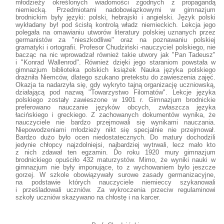
młodzieży określonych wiadomości zgodnych z propagandą
niemiecką. Przedmiotami nadobowiązkowymi w gimnazjum
brodnickim były języki: polski, hebrajski i angielski. Język polski
wykładany był pod ścisłą kontrolą władz niemieckich. Lekcja jego
polegała na omawianiu utworów literatury polskiej uznanych przez
germanistów za "nieszkodliwe" oraz na poznawaniu polskiej
gramatyki i ortografii. Profesor Chudziński -nauczyciel polskiego, nie
bacząc na nic wprowadzał również takie utwory jak "Pan Tadeusz"
i "Konrad Wallenrod". Również dzięki jego staraniom powstała w
gimnazjum biblioteka polskich książek Nauka języka polskiego
drażniła Niemców, dlatego szukano pretekstu do zawieszenia zajęć.
Okazja ta nadarzyła się, gdy wykryto tajną organizację uczniowską,
działającą pod nazwą "Towarzystwo Filomatów". Lekcje języka
polskiego zostały zawieszone w 1901 r. Gimnazjum brodnickie
preferowano nauczanie języków obcych, zwłaszcza języka
łacińskiego i greckiego. Z zachowanych dokumentów wynika, że
nauczyciele nie bardzo przejmowali się wynikami nauczania.
Niepowodzeniami młodzieży nikt się specjalnie nie przejmował.
Bardzo dużo było ocen niedostatecznych. Do matury dochodzili
jedynie chłopcy najzdolniejsi, najbardziej wytrwali, lecz mało kto
z nich zdawał ten egzamin. Do roku 1920 mury gimnazjum
brodnickiego opuściło 432 maturzystów. Mimo, że wyniki nauki w
gimnazjum nie były imponujące, to z wychowaniem było jeszcze
gorzej. W szkole obowiązywały surowe zasady germanizacyjne,
na podstawie których nauczyciele niemieccy szykanowali
i prześladowali uczniów. Za wykroczenia przeciw regulaminowi
szkoły uczniów skazywano na chłostę i na karcer.