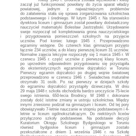
zaczął już funkcjonować powołany do życia aparat władzy
powiatowej, jednym z najważniejszym problemów
do załatwienia stała się sprawa zorganizowania szkolnictwa
podstawowego i średniego. W lutym 1945 r. Na stanowisko
dyrektora liceum i gimnazjum został powołany doświadczony
nauczyciel matematyki Bolesław Jastrzębski. Urzędowanie
swoje rozpoczął od kompletowania grona nauczycielskiego
i przygotowania pomieszczeń szkolnych na przyjęcie
uczniów. Pod koniec lutego 1945 r. Przeprowadzono
egzaminy wstępne. Do czterech klas gimnazjum przyjęto
łącznie 234 uczniów, a do klasy pierwszej liceum 31 uczniów.
Normalne zajęcia lekcyjne rozpoczęły się 1 marca 1945 r. W
czerwcu 1945 r. część uczniów z pierwszej klasy liceum,
po uprzednim odpowiednim przygotowaniu się przystąpiła
do eksternistycznych egzaminów dojrzałości w Toruniu
Pierwszy egzamin dojrzałości po drugiej wojnie światowej
przeprowadzono w czerwcu 1946 r. Świadectwa maturalne
otrzymało 31 osób. Po raz pierwszy w dziejach szkoły
do egzaminu dojrzałości przystąpiły dziewczęta. W dniu
29 maja 1948 r. szkoła obchodziła bardzo uroczyście 75-lecie
swego istnienia. 650-lecia Brodnicy. W 1948 r. dokonane
zostały dość istotne zmiany w ustroju szkolnictwa. Między
innymi zniesiono podział na gimnazjum i liceum. Od tej pory
obowiązywało 7-letnie nauczanie w stopniu podstawowym i 4-
letnie w liceum ogólnokształcącym. Do niektórych liceów
przyłączono szkoły podstawowe. Na podstawie decyzji
Kuratorium Okręgu Szkolnego Bydgoskiego w Toruniu
również bydgoskie liceum i gimnazjum zostało
przekształcone z dniem 1 września 1946 r. na Szkołę