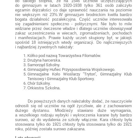
do takiego stopnia, że na 1546 uczniów uczęszczających
do gimnazjum w latach 1920-1938 tylko 361 osób zaliczyło
egzamin dojrzałości co daje sprawność nauczania na poziomie
nie większym niż 23%.W gimnazjum brodnickim kwitła bardzo
bogata działalność pozalekcyjna. Część uczniów interesowała
się zagadnieniami społeczno - politycznymi. Nie było to mile
widziane przez ówczesne władze i dlatego uczniów obowiązywał
zakaz uczestniczenia w wiecach, zgromadzeniach, pochodach
i manifestacjach. Prawie każdy uczeń skupiony był, w jakiejś
spośród 18 istniejących wtedy organizacji. Do najliczniejszych
i najbardziej żywotnych należały:
Kółko pod nazwą Towarzystwa Filomatów.
Drużyna harcerska.
Samorząd Szkolny.
Gimnazjalny Hufiec Przysposobienia Wojskowego.
Gimnazjalne Koło Wioślarzy "Tryton", Gimnazjalny Klub
Tenisowy i Gimnazjalny Klub Sportowy.
Chór Szkolny.
Orkiestra Szkolna.
Do powyższych danych należałoby dodać, że nauczyciele
odnosili się od uczniów na ogół życzliwie, ale z zachowaniem
dużego dystansu. Młodzieży stawiano duże wymagania,
a wszelkiego rodzaju wybryki i wykroczenia karane były bardzo
surowo, aż do wydalenia ze szkoły włącznie. Kara chłosty była
stosowana tylko do 1921 chłosty była stosowana tylko do 1921
roku, później została surowo zakazana.
Lata okupacji