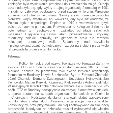
programy zajęć oraz przeprowadzali częste hospitacje. Celem tych
zabiegów było wyszukanie pretekstu do zawieszenia zajęć. Okazja
taka nadarzyła się, gdy wykryto tajną organizację filomacką w 1901
r. i gdy jej członków postawiono przed sądem w Toruniu. Wrogiego
stosunku do Polaków nie zmienili Niemcy ani w momencie wybuchu
pierwszej wojny światowej, ani wówczas, gdy było już wiadome, że
Polska będzie niepodległa. Dopiero w 1919 r. wprowadzono język
polski do nauki w gimnazjum. Prowincjonalne Kolegium Szkolne nie
było jednak tym zachwycone i zażądało od władz szkolnych
wyjaśnień. Ciągnące się całymi latami prześladowania i szykany
młodzieży polskiej sprawiły, że gimnazjum stało się terenem
milczącej, uporczywej walki. Szlachetny trud rozwijania
i pielęgnowania uczuć patriotycznych wzięła na siebie i przez wiele
lat prowadziła organizacja filomacka.
Filomaci
Kółko filomackie pod nazwą Towarzystwo Tomasza Zana ( w
skrócie TTZ) w Brodnicy założone zostało jesienią 1873 r. przez
Mariana Karwata. W pierwszym roku swego istnienia organizacja
filomacka w Brodnicy liczyła 8 członków. Byli to Edmund Chamski,
Józef Chamski, Edmund Dzierzgowski, Euzebiusz Hejnowski, Jan
Hejnowski, Marian Karwat, Kazimierz Kiełczewski i Antoni Zieliński.
W następnych latach liczba członków wahała się w granicach 20 -25
osób. TTZ w Brodnicy nawiązywało do tradycji filomatów wileńskich,
a oparte zostało na wzorach organizacji filomackich w Chełmnie
i Chojnicach. Podstawę działania stanowił statut zapożyczony
od filomatów chełmińskich. Ponieważ organizacja miała charakter
konspiracyjny, przy przyjmowaniu do niej zachowywano daleko idącą
ostrożność. Kandydaci na członków musieli wykazywać się wielkim
patriotyzmem i wysokimi walorami moralnymi. Po zapoznaniu