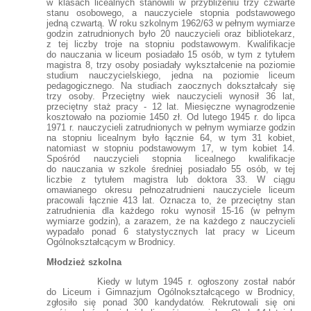
w klasach licealnych stanowili w przybliżeniu trzy czwarte
stanu osobowego, a nauczyciele stopnia podstawowego
jedną czwartą. W roku szkolnym 1962/63 w pełnym wymiarze
godzin zatrudnionych było 20 nauczycieli oraz bibliotekarz,
z tej liczby troje na stopniu podstawowym. Kwalifikacje
do nauczania w liceum posiadało 15 osób, w tym z tytułem
magistra 8, trzy osoby posiadały wykształcenie na poziomie
studium nauczycielskiego, jedna na poziomie liceum
pedagogicznego. Na studiach zaocznych dokształcały się
trzy osoby. Przeciętny wiek nauczycieli wynosił 36 lat,
przeciętny staż pracy - 12 lat. Miesięczne wynagrodzenie
kosztowało na poziomie 1450 zł. Od lutego 1945 r. do lipca
1971 r. nauczycieli zatrudnionych w pełnym wymiarze godzin
na stopniu licealnym było łącznie 64, w tym 31 kobiet,
natomiast w stopniu podstawowym 17, w tym kobiet 14.
Spośród nauczycieli stopnia licealnego kwalifikacje
do nauczania w szkole średniej posiadało 55 osób, w tej
liczbie z tytułem magistra lub doktora 33. W ciągu
omawianego okresu pełnozatrudnieni nauczyciele liceum
pracowali łącznie 413 lat. Oznacza to, że przeciętny stan
zatrudnienia dla każdego roku wynosił 15-16 (w pełnym
wymiarze godzin), a zarazem, że na każdego z nauczycieli
wypadało ponad 6 statystycznych lat pracy w Liceum
Ogólnokształcącym w Brodnicy.
Młodzież szkolna
Kiedy w lutym 1945 r. ogłoszony został nabór
do Liceum i Gimnazjum Ogólnokształcącego w Brodnicy,
zgłosiło się ponad 300 kandydatów. Rekrutowali się oni