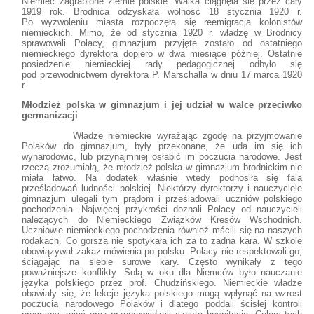
Niemiec zagrabione ziemie polskie. Walka ciągnęła się przez cały
1919 rok. Brodnica odzyskała wolność 18 stycznia 1920 r.
Po wyzwoleniu miasta rozpoczęła się reemigracja kolonistów
niemieckich. Mimo, że od stycznia 1920 r. władzę w Brodnicy
sprawowali Polacy, gimnazjum przyjęte zostało od ostatniego
niemieckiego dyrektora dopiero w dwa miesiące później. Ostatnie
posiedzenie niemieckiej rady pedagogicznej odbyło się
pod przewodnictwem dyrektora P. Marschalla w dniu 17 marca 1920
r.
Młodzież polska w gimnazjum i jej udział w walce przeciwko
germanizacji
Władze niemieckie wyrażając zgodę na przyjmowanie
Polaków do gimnazjum, były przekonane, że uda im się ich
wynarodowić, lub przynajmniej osłabić im poczucia narodowe. Jest
rzeczą zrozumiałą, że młodzież polska w gimnazjum brodnickim nie
miała łatwo. Na dodatek właśnie wtedy podnosiła się fala
prześladowań ludności polskiej. Niektórzy dyrektorzy i nauczyciele
gimnazjum ulegali tym prądom i prześladowali uczniów polskiego
pochodzenia. Najwięcej przykrości doznali Polacy od nauczycieli
należących do Niemieckiego Związków Kresów Wschodnich.
Uczniowie niemieckiego pochodzenia również mścili się na naszych
rodakach. Co gorsza nie spotykała ich za to żadna kara. W szkole
obowiązywał zakaz mówienia po polsku. Polacy nie respektowali go,
ściągając na siebie surowe kary. Często wynikały z tego
poważniejsze konflikty. Solą w oku dla Niemców było nauczanie
języka polskiego przez prof. Chudzińskiego. Niemieckie władze
obawiały się, że lekcje języka polskiego mogą wpłynąć na wzrost
poczucia narodowego Polaków i dlatego poddali ścisłej kontroli