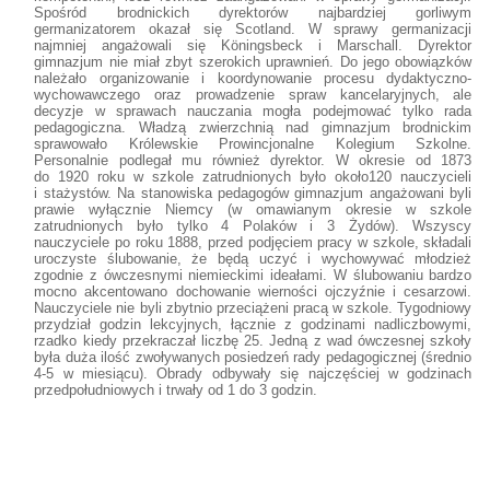
Spośród brodnickich dyrektorów najbardziej gorliwym
germanizatorem okazał się Scotland. W sprawy germanizacji
najmniej angażowali się Köningsbeck i Marschall. Dyrektor
gimnazjum nie miał zbyt szerokich uprawnień. Do jego obowiązków
należało organizowanie i koordynowanie procesu dydaktyczno-
wychowawczego oraz prowadzenie spraw kancelaryjnych, ale
decyzje w sprawach nauczania mogła podejmować tylko rada
pedagogiczna. Władzą zwierzchnią nad gimnazjum brodnickim
sprawowało Królewskie Prowincjonalne Kolegium Szkolne.
Personalnie podlegał mu również dyrektor. W okresie od 1873
do 1920 roku w szkole zatrudnionych było około120 nauczycieli
i stażystów. Na stanowiska pedagogów gimnazjum angażowani byli
prawie wyłącznie Niemcy (w omawianym okresie w szkole
zatrudnionych było tylko 4 Polaków i 3 Żydów). Wszyscy
nauczyciele po roku 1888, przed podjęciem pracy w szkole, składali
uroczyste ślubowanie, że będą uczyć i wychowywać młodzież
zgodnie z ówczesnymi niemieckimi ideałami. W ślubowaniu bardzo
mocno akcentowano dochowanie wierności ojczyźnie i cesarzowi.
Nauczyciele nie byli zbytnio przeciążeni pracą w szkole. Tygodniowy
przydział godzin lekcyjnych, łącznie z godzinami nadliczbowymi,
rzadko kiedy przekraczał liczbę 25. Jedną z wad ówczesnej szkoły
była duża ilość zwoływanych posiedzeń rady pedagogicznej (średnio
4-5 w miesiącu). Obrady odbywały się najczęściej w godzinach
przedpołudniowych i trwały od 1 do 3 godzin.