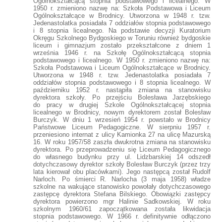
Ogólnokształcącą stopnia podstawowego i licealnego. W
1950 r. zmieniono nazwę na: Szkoła Podstawowa i Liceum
Ogólnokształcące w Brodnicy. Utworzona w 1948 r. tzw.
Jedenastolatka posiadała 7 oddziałów stopnia podstawowego
i 8 stopnia licealnego. Na podstawie decyzji Kuratorium
Okręgu Szkolnego Bydgoskiego w Toruniu również bydgoskie
liceum i gimnazjum zostało przekształcone z dniem 1
września 1946 r. na Szkołę Ogólnokształcącą stopnia
podstawowego i licealnego. W 1950 r. zmieniono nazwę na:
Szkoła Podstawowa i Liceum Ogólnokształcące w Brodnicy.
Utworzona w 1948 r. tzw. Jedenastolatka posiadała 7
oddziałów stopnia podstawowego i 8 stopnia licealnego. W
październiku 1952 r. nastąpiła zmiana na stanowisku
dyrektora szkoły. Po przejściu Bolesława Jarzębskiego
do pracy w drugiej Szkole Ogólnokształcącej stopnia
licealnego w Brodnicy, nowym dyrektorem został Bolesław
Burczyk. W dniu 1 wrzesień 1954 r. powstało w Brodnicy
Państwowe Liceum Pedagogiczne. W sierpniu 1957 r.
przeniesiono internat z ulicy Kamionka 27 na ulicę Mazurską
16. W roku 1957/58 zaszła dwukrotna zmiana na stanowisku
dyrektora. Po przeprowadzeniu się Liceum Pedagogicznego
do własnego budynku przy ul. Lidzbarskiej 14 odszedł
dotychczasowy dyrektor szkoły Bolesław Burczyk (przez trzy
lata kierował obu placówkami). Jego następcą został Rudolf
Narloch. Po śmierci R. Narlocha (3 maja 1958) władze
szkolne na wakujące stanowisko powołały dotychczasowego
zastępcę dyrektora Stefana Bilskiego. Obowiązki zastępcy
dyrektora powierzono mgr Halinie Sadkowskiej. W roku
szkolnym 1960/61 zapoczątkowana została likwidacja
stopnia podstawowego. W 1966 r. definitywnie odłączono