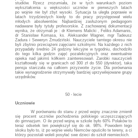
studiów. Rzecz zrozumiała, że w tych warunkach poziom
wykształcenia u większości uczniów w pierwszych latach
po wojnie nie był zbyt wysoki. Sytuacja ta uległa poprawie w
latach trzydziestych kiedy to do pracy przystępował wielu
młodych absolwentów. Najbardziej zasłużonym pedagogom
nadawane były tytuły profesorskie. Z zachowanej dokumentacji
wynika, że otrzymali je : dr Klemens Malicki , Feliks Adamanis,
dr Stanisław Komasa, ks. Aleksander Wagner, mgr Tadeusz
Zadura i Seweryn Żmudziński. Nauczyciele tamtego okresu nie
byli zbytnio przeciążeni zajęciami szkolnymi. Na każdego z nich
przypadały średnio 24 godziny lekcyjne w tygodniu, dochodziło
do tego kilka godzin zajęć pozalekcyjnych oraz ewentualnie
opieka nad jakimś kółkiem zainteresowań. Zarobki nauczycieli
kształtowały się w granicach od 300 zł do 550 (dyrektor), taka
pensja starczała na całkiem przyzwoite życie. Dla porównania
takie wynagrodzenie otrzymywały bardziej uprzywilejowane grupy
urzędników.
50 - lecie
Uczniowie
W porównaniu do stanu z przed wojny znacznie zmienił
się procent uczniów pochodzenia polskiego uczęszczających
do gimnazjum. O ile przed wojną w szkole było 60% Polaków to
teraz odsetek ten powiększył się do ok. 98%. Powodem tego
skoku było to, iż po wojnie wielu Niemców opuściło te tereny, a ci
którzy pozostali woleli posyłać swe dzieci do szkół niemieckich.