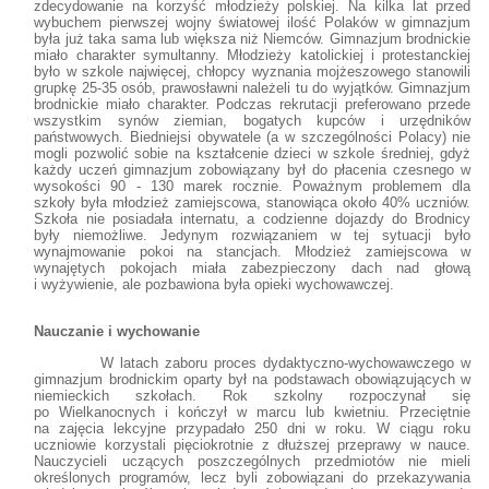
zdecydowanie na korzyść młodzieży polskiej. Na kilka lat przed
wybuchem pierwszej wojny światowej ilość Polaków w gimnazjum
była już taka sama lub większa niż Niemców. Gimnazjum brodnickie
miało charakter symultanny. Młodzieży katolickiej i protestanckiej
było w szkole najwięcej, chłopcy wyznania mojżeszowego stanowili
grupkę 25-35 osób, prawosławni należeli tu do wyjątków. Gimnazjum
brodnickie miało charakter. Podczas rekrutacji preferowano przede
wszystkim synów ziemian, bogatych kupców i urzędników
państwowych. Biedniejsi obywatele (a w szczególności Polacy) nie
mogli pozwolić sobie na kształcenie dzieci w szkole średniej, gdyż
każdy uczeń gimnazjum zobowiązany był do płacenia czesnego w
wysokości 90 - 130 marek rocznie. Poważnym problemem dla
szkoły była młodzież zamiejscowa, stanowiąca około 40% uczniów.
Szkoła nie posiadała internatu, a codzienne dojazdy do Brodnicy
były niemożliwe. Jedynym rozwiązaniem w tej sytuacji było
wynajmowanie pokoi na stancjach. Młodzież zamiejscowa w
wynajętych pokojach miała zabezpieczony dach nad głową
i wyżywienie, ale pozbawiona była opieki wychowawczej.
Nauczanie i wychowanie
W latach zaboru proces dydaktyczno-wychowawczego w
gimnazjum brodnickim oparty był na podstawach obowiązujących w
niemieckich szkołach. Rok szkolny rozpoczynał się
po Wielkanocnych i kończył w marcu lub kwietniu. Przeciętnie
na zajęcia lekcyjne przypadało 250 dni w roku. W ciągu roku
uczniowie korzystali pięciokrotnie z dłuższej przeprawy w nauce.
Nauczycieli uczących poszczególnych przedmiotów nie mieli
określonych programów, lecz byli zobowiązani do przekazywania