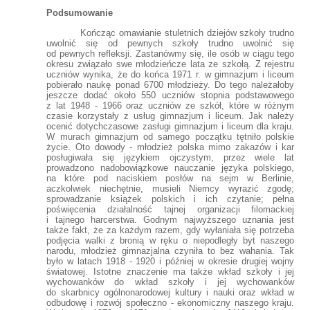
Podsumowanie
Kończąc omawianie stuletnich dziejów szkoły trudno
uwolnić się od pewnych szkoły trudno uwolnić się
od pewnych refleksji. Zastanówmy się, ile osób w ciągu tego
okresu związało swe młodzieńcze lata ze szkołą. Z rejestru
uczniów wynika, że do końca 1971 r. w gimnazjum i liceum
pobierało naukę ponad 6700 młodzieży. Do tego należałoby
jeszcze dodać około 550 uczniów stopnia podstawowego
z lat 1948 - 1966 oraz uczniów ze szkół, które w różnym
czasie korzystały z usług gimnazjum i liceum. Jak należy
ocenić dotychczasowe zasługi gimnazjum i liceum dla kraju.
W murach gimnazjum od samego początku tętniło polskie
życie. Oto dowody - młodzież polska mimo zakazów i kar
posługiwała się językiem ojczystym, przez wiele lat
prowadzono nadobowiązkowe nauczanie języka polskiego,
na które pod naciskiem posłów na sejm w Berlinie,
aczkolwiek niechętnie, musieli Niemcy wyrazić zgodę;
sprowadzanie książek polskich i ich czytanie; pełna
poświęcenia działalność tajnej organizacji filomackiej
i tajnego harcerstwa. Godnym najwyższego uznania jest
także fakt, że za każdym razem, gdy wyłaniała się potrzeba
podjęcia walki z bronią w ręku o niepodległy byt naszego
narodu, młodzież gimnazjalna czyniła to bez wahania. Tak
było w latach 1918 - 1920 i później w okresie drugiej wojny
światowej. Istotne znaczenie ma także wkład szkoły i jej
wychowanków do wkład szkoły i jej wychowanków
do skarbnicy ogólnonarodowej kultury i nauki oraz wkład w
odbudowę i rozwój społeczno - ekonomiczny naszego kraju.