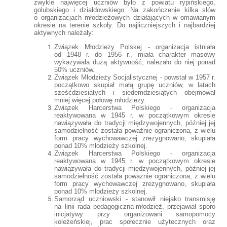
zwykle najwięcej uczniów było z powiatu rypińskiego,
golubskiego i działdowskiego. Na zakończenie kilka słów
o organizacjach młodzieżowych działających w omawianym
okresie na terenie szkoły. Do najliczniejszych i najbardziej
aktywnych należały:
Związek Młodzieży Polskej - organizacja istniała
od 1948 r. do 1956 r., miała charakter masowy
wykazywała dużą aktywność, należało do niej ponad
50% uczniów.
Związek Młodzieży Socjalistycznej - powstał w 1957 r.
początkowo skupiał małą grupę uczniów, w latach
sześćdziesiątych i siedemdziesiątych obejmował
mniej więcej połowę młodzieży.
Związek Harcerstwa Polskiego - organizacja
reaktywowana w 1945 r. w początkowym okresie
nawiązywała do tradycji międzywojennych, później jej
samodzielność została poważnie ograniczona, z wielu
form pracy wychowawczej zrezygnowano, skupiała
ponad 10% młodzieży szkolnej.
Związek Harcerstwa Polskiego - organizacja
reaktywowana w 1945 r. w początkowym okresie
nawiązywała do tradycji międzywojennych, później jej
samodzielność została poważnie ograniczona, z wielu
form pracy wychowawczej zrezygnowano, skupiała
ponad 10% młodzieży szkolnej.
Samorząd uczniowski - stanowił niejako transmisję
na linii rada pedagogiczna-młodzież, przejawiał sporo
inicjatywy przy organizowani samopomocy
koleżeńskiej, prac społecznie użytecznych oraz