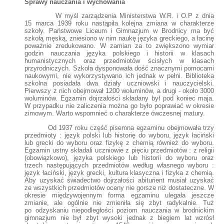
Sprawy nauczania i wychowania
W myśl zarządzenia Ministerstwa W.R. i O.P z dnia
15 marca 1939 roku nastąpiła kolejna zmiana w charakterze
szkoły. Państwowe Liceum i Gimnazjum w Brodnicy ma być
szkołą męską, zniesiono w nim naukę języka greckiego, a łacinę
poważnie zredukowano. W zamian za to zwiększono wymiar
godzin nauczania języka polskiego i historii w klasach
humanistycznych oraz przedmiotów ścisłych w klasach
przyrodniczych. Szkoła dysponowała dość znacznymi pomocami
naukowymi, nie wykorzystywano ich jednak w pełni. Biblioteka
szkolna posiadała dwa działy uczniowski i nauczycielski.
Pierwszy z nich obejmował 1200 woluminów, a drugi - około 3000
woluminów. Egzamin dojrzałości składany był pod koniec maja.
W przypadku nie zaliczenia można go było poprawiać w okresie
zimowym. Warto wspomnieć o charakterze ówczesnej matury.
Od 1937 roku część pisemna egzaminu obejmowała trzy
przedmioty : język polski lub historię do wyboru, język łaciński
lub grecki do wyboru oraz fizykę z chemią również do wyboru.
Egzamin ustny składali uczniowie z pięciu przedmiotów : z religii
(obowiązkowo), języka polskiego lub historii do wyboru oraz
trzech następujących przedmiotów według własnego wyboru :
język łaciński, język grecki, kultura klasyczna i fizyka z chemią.
Aby uzyskać świadectwo dojrzałości abiturient musiał uzyskać
ze wszystkich przedmiotów oceny nie gorsze niż dostateczne. W
okresie międzywojennym forma egzaminu ulegała jeszcze
zmianie, ale ogólnie nie zmieniła się zbyt radykalnie. Tuż
po odzyskaniu niepodległości poziom nauczania w brodnickim
gimnazjum nie był zbyt wysoki jednak z biegiem lat wzrósł