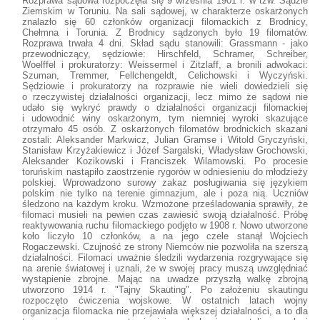
Rozprawa sądowa rozpoczęła się 9 września 1901 r. w tzw. Sądzie
Ziemskim w Toruniu. Na sali sądowej, w charakterze oskarżonych
znalazło się 60 członków organizacji filomackich z Brodnicy,
Chełmna i Torunia. Z Brodnicy sądzonych było 19 filomatów.
Rozprawa trwała 4 dni. Skład sądu stanowili: Grassmann - jako
przewodniczący, sędziowie: Hirschfeld, Schramer, Schreiber,
Woelffel i prokuratorzy: Weissermel i Zitzlaff, a bronili adwokaci:
Szuman, Tremmer, Fellchengeldt, Celichowski i Wyczyński.
Sędziowie i prokuratorzy na rozprawie nie wieli dowiedzieli się
o rzeczywistej działalności organizacji, lecz mimo że sądowi nie
udało się wykryć prawdy o działalności organizacji filomackiej
i udowodnić winy oskarżonym, tym niemniej wyroki skazujące
otrzymało 45 osób. Z oskarżonych filomatów brodnickich skazani
zostali: Aleksander Markwicz, Julian Gramse i Witold Gryczyński,
Stanisław Krzyżakiewicz i Józef Sargalski, Władysław Grochowski,
Aleksander Kozikowski i Franciszek Wilamowski. Po procesie
toruńskim nastąpiło zaostrzenie rygorów w odniesieniu do młodzieży
polskiej. Wprowadzono surowy zakaz posługiwania się językiem
polskim nie tylko na terenie gimnazjum, ale i poza nią. Uczniów
śledzono na każdym kroku. Wzmożone prześladowania sprawiły, że
filomaci musieli na pewien czas zawiesić swoją działalność. Próbę
reaktywowania ruchu filomackiego podjęto w 1908 r. Nowo utworzone
koło liczyło 10 członków, a na jego czele stanął Wojciech
Rogaczewski. Czujność ze strony Niemców nie pozwoliła na szerszą
działalności. Filomaci uważnie śledzili wydarzenia rozgrywające się
na arenie światowej i uznali, że w swojej pracy muszą uwzględniać
wystąpienie zbrojne. Mając na uwadze przyszłą walkę zbrojną
utworzono 1914 r. "Tajny Skauting". Po założeniu skautingu
rozpoczęto ćwiczenia wojskowe. W ostatnich latach wojny
organizacja filomacka nie przejawiała większej działalności, a to dla