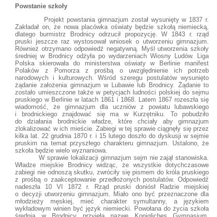
Powstanie szkoły
Projekt powstania gimnazjum został wysunięty w 1837 r.
Zakładał on, że nowa placówka oświaty będzie szkołą niemiecką,
dlatego burmistrz Brodnicy odrzucił propozycję. W 1843 r. rząd
pruski jeszcze raz wystosował wniosek o utworzeniu gimnazjum.
Również otrzymano odpowiedź negatywną. Myśl utworzenia szkoły
średniej w Brodnicy odżyła po wydarzeniach Wiosny Ludów. Liga
Polska skierowała do ministerstwa oświaty w Berlinie manifest
Polaków z Pomorza z prośbą o uwzględnienie ich potrzeb
narodowych i kulturowych. Wśród szeregu postulatów wysunięto
żądanie założenia gimnazjum w Lubawie lub Brodnicy. Żądanie to
zostało umieszczone także w petycjach ludności polskiej do sejmu
pruskiego w Berlinie w latach 1861 i 1868. Latem 1867 rozeszła się
wiadomość, że gimnazjum dla uczniów z powiatu lubawskiego
i brodnickiego znajdować się ma w Kurzętniku. To pobudziło
do działania brodnickie władze, które chciały aby gimnazjum
zlokalizować w ich mieście. Zabiegi w tej sprawie ciągnęły się przez
kilka lat. 22 grudnia 1870 r. i 15 lutego doszło do dyskusji w sejmie
pruskim na temat przyszłego charakteru gimnazjum. Ustalono, że
szkoła będzie wielo wyznaniowa.
W sprawie lokalizacji gimnazjum sejm nie zajął stanowiska.
Władze miejskie Brodnicy widząc, że wszystkie dotychczasowe
zabiegi nie odnoszą skutku, zwróciły się pismem do króla pruskiego
z prośbą o zaakceptowanie przedłożonych postulatów. Odpowiedź
nadeszła 10 VI 1872 r. Rząd pruski doniósł Radzie miejskiej
o decyzji utworzeniu gimnazjum. Miało ono być przeznaczone dla
młodzieży męskiej, mieć charakter symultanny, a językiem
wykładowym winien być język niemiecki. Powołana do życia szkoła
średnia w Brodnicy przyjęła nazwę Konigliches Gymnasium.