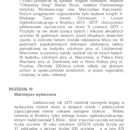
i czasu poświęcali tej sprawie: Bogdan Siudowski, redaktor
"Chłopskiej Drogi" Marian Bizan, redaktor Państwowego
Instytutu Wydawniczego oraz Mieczysław Karczewski.
Dużym osiągnięciem organizatorów było wydanie książki S.
Bilskiego "Zarys historii Gimnazjum i Liceum
Ogólnokształcącego w Brodnicy 1873 - 1973". Uroczystości
jubileuszowe wyznaczono na dzień 9 czerwca 1973 r.
Przybyło na nie około tysiąca byłych i kilkuset aktualnych
uczniów. W godzinach rannych, przed oficjalnym otwarciem
zjazdu, w kościele farnym została odprawiona Msza św. W
godzinach popołudniowych dokonano odsłonięcia tablicy
pamiątkowej na budynku szkolnym przy ul. Lidzbarskiej.
Wieczorem uczestnicy zjazdu spotkali się na trzech balach.
W budynku szkolnym przy ul. Mazurskiej, w Pałacu Anny
Wazówny przy ul. Zamkowej oraz w Domu Kultury przy ul.
Przykop. Obchody 100-lecia szkoły odbyły się głośnym
echem w społeczeństwie brodnickim, w prasie regionalnej
i krajowej, w radiu i telewizji.
ROZDZIAŁ IV
Ważniejsze wydarzenia
Jubileuszowy rok 1973 zamknął niezwykle bogaty w
wydarzenia stuletni okres w dziejach szkoły i jednocześnie
zapoczątkował równie ciekawe następne stulecie . Wobec
istnienia w Brodnicy tylko jednego liceum ogólnokształcącego,
którym nadal kierował S.Bilski , dość znacznie zaczęła wzrastać
liczba uczniów. W roku szkolnym 1975/76 szkoła liczyła już
17 oddziałów o łącznej liczbie 630 uczniów , a w tym 425