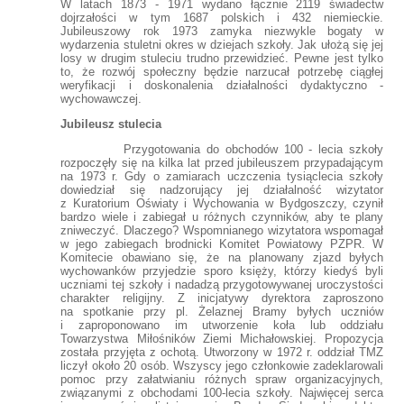
W latach 1873 - 1971 wydano łącznie 2119 świadectw
dojrzałości w tym 1687 polskich i 432 niemieckie.
Jubileuszowy rok 1973 zamyka niezwykle bogaty w
wydarzenia stuletni okres w dziejach szkoły. Jak ułożą się jej
losy w drugim stuleciu trudno przewidzieć. Pewne jest tylko
to, że rozwój społeczny będzie narzucał potrzebę ciągłej
weryfikacji i doskonalenia działalności dydaktyczno -
wychowawczej.
Jubileusz stulecia
Przygotowania do obchodów 100 - lecia szkoły
rozpoczęły się na kilka lat przed jubileuszem przypadającym
na 1973 r. Gdy o zamiarach uczczenia tysiąclecia szkoły
dowiedział się nadzorujący jej działalność wizytator
z Kuratorium Oświaty i Wychowania w Bydgoszczy, czynił
bardzo wiele i zabiegał u różnych czynników, aby te plany
zniweczyć. Dlaczego? Wspomnianego wizytatora wspomagał
w jego zabiegach brodnicki Komitet Powiatowy PZPR. W
Komitecie obawiano się, że na planowany zjazd byłych
wychowanków przyjedzie sporo księży, którzy kiedyś byli
uczniami tej szkoły i nadadzą przygotowywanej uroczystości
charakter religijny. Z inicjatywy dyrektora zaproszono
na spotkanie przy pl. Żelaznej Bramy byłych uczniów
i zaproponowano im utworzenie koła lub oddziału
Towarzystwa Miłośników Ziemi Michałowskiej. Propozycja
została przyjęta z ochotą. Utworzony w 1972 r. oddział TMZ
liczył około 20 osób. Wszyscy jego członkowie zadeklarowali
pomoc przy załatwianiu różnych spraw organizacyjnych,
związanymi z obchodami 100-lecia szkoły. Najwięcej serca