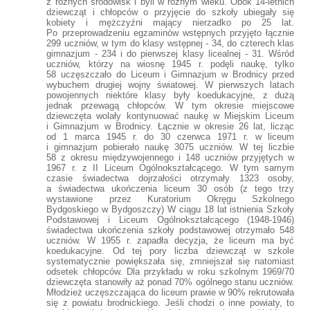
z różnych środowisk i byli w różnym wieku. Obok 14-letnich
dziewcząt i chłopców o przyjęcie do szkoły ubiegały się
kobiety i mężczyźni mający nierzadko po 25 lat.
Po przeprowadzeniu egzaminów wstępnych przyjęto łącznie
299 uczniów, w tym do klasy wstępnej - 34, do czterech klas
gimnazjum - 234 i do pierwszej klasy licealnej - 31. Wśród
uczniów, którzy na wiosnę 1945 r. podęli naukę, tylko
58 uczęszczało do Liceum i Gimnazjum w Brodnicy przed
wybuchem drugiej wojny światowej. W pierwszych latach
powojennych niektóre klasy były koedukacyjne, z dużą
jednak przewagą chłopców. W tym okresie miejscowe
dziewczęta wolały kontynuować naukę w Miejskim Liceum
i Gimnazjum w Brodnicy. Łącznie w okresie 26 lat, licząc
od 1 marca 1945 r. do 30 czerwca 1971 r. w liceum
i gimnazjum pobierało naukę 3075 uczniów. W tej liczbie
58 z okresu międzywojennego i 148 uczniów przyjętych w
1967 r. z II Liceum Ogólnokształcącego. W tym samym
czasie świadectwa dojrzałości otrzymały 1323 osoby,
a świadectwa ukończenia liceum 30 osób (z tego trzy
wystawione przez Kuratorium Okręgu Szkolnego
Bydgoskiego w Bydgoszczy) W ciągu 18 lat istnienia Szkoły
Podstawowej i Liceum Ogólnokształcącego (1948-1946)
świadectwa ukończenia szkoły podstawowej otrzymało 548
uczniów. W 1955 r. zapadła decyzja, że liceum ma być
koedukacyjne. Od tej pory liczba dziewcząt w szkole
systematycznie powiększała się, zmniejszał się natomiast
odsetek chłopców. Dla przykładu w roku szkolnym 1969/70
dziewczęta stanowiły aż ponad 70% ogólnego stanu uczniów.
Młodzież uczęszczająca do liceum prawie w 90% rekrutowała
się z powiatu brodnickiego. Jeśli chodzi o inne powiaty, to