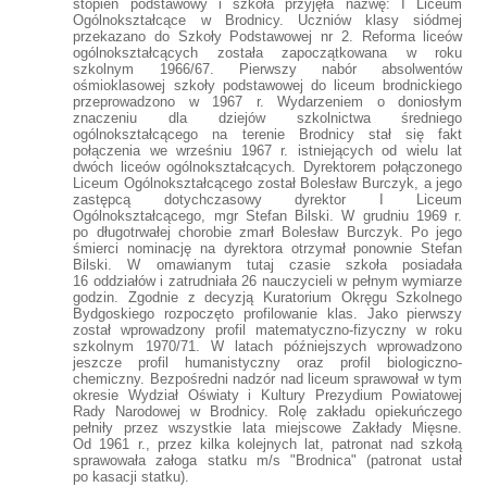
stopień podstawowy i szkoła przyjęła nazwę: I Liceum
Ogólnokształcące w Brodnicy. Uczniów klasy siódmej
przekazano do Szkoły Podstawowej nr 2. Reforma liceów
ogólnokształcących została zapoczątkowana w roku
szkolnym 1966/67. Pierwszy nabór absolwentów
ośmioklasowej szkoły podstawowej do liceum brodnickiego
przeprowadzono w 1967 r. Wydarzeniem o doniosłym
znaczeniu dla dziejów szkolnictwa średniego
ogólnokształcącego na terenie Brodnicy stał się fakt
połączenia we wrześniu 1967 r. istniejących od wielu lat
dwóch liceów ogólnokształcących. Dyrektorem połączonego
Liceum Ogólnokształcącego został Bolesław Burczyk, a jego
zastępcą dotychczasowy dyrektor I Liceum
Ogólnokształcącego, mgr Stefan Bilski. W grudniu 1969 r.
po długotrwałej chorobie zmarł Bolesław Burczyk. Po jego
śmierci nominację na dyrektora otrzymał ponownie Stefan
Bilski. W omawianym tutaj czasie szkoła posiadała
16 oddziałów i zatrudniała 26 nauczycieli w pełnym wymiarze
godzin. Zgodnie z decyzją Kuratorium Okręgu Szkolnego
Bydgoskiego rozpoczęto profilowanie klas. Jako pierwszy
został wprowadzony profil matematyczno-fizyczny w roku
szkolnym 1970/71. W latach późniejszych wprowadzono
jeszcze profil humanistyczny oraz profil biologiczno-
chemiczny. Bezpośredni nadzór nad liceum sprawował w tym
okresie Wydział Oświaty i Kultury Prezydium Powiatowej
Rady Narodowej w Brodnicy. Rolę zakładu opiekuńczego
pełniły przez wszystkie lata miejscowe Zakłady Mięsne.
Od 1961 r., przez kilka kolejnych lat, patronat nad szkołą
sprawowała załoga statku m/s "Brodnica" (patronat ustał
po kasacji statku).