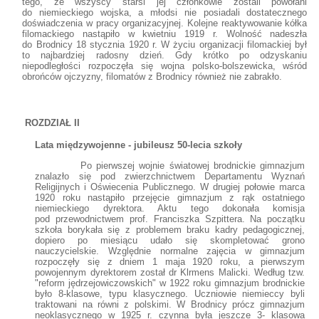
tego, że wszyscy starsi jej członkowie zostali powołani
do niemieckiego wojska, a młodsi nie posiadali dostatecznego
doświadczenia w pracy organizacyjnej. Kolejne reaktywowanie kółka
filomackiego nastąpiło w kwietniu 1919 r. Wolność nadeszła
do Brodnicy 18 stycznia 1920 r. W życiu organizacji filomackiej był
to najbardziej radosny dzień. Gdy krótko po odzyskaniu
niepodległości rozpoczęła się wojna polsko-bolszewicka, wśród
obrońców ojczyzny, filomatów z Brodnicy również nie zabrakło.
ROZDZIAŁ II
Lata międzywojenne - jubileusz 50-lecia szkoły
Po pierwszej wojnie światowej brodnickie gimnazjum
znalazło się pod zwierzchnictwem Departamentu Wyznań
Religijnych i Oświecenia Publicznego. W drugiej połowie marca
1920 roku nastąpiło przejęcie gimnazjum z rąk ostatniego
niemieckiego dyrektora. Aktu tego dokonała komisja
pod przewodnictwem prof. Franciszka Szpittera. Na początku
szkoła borykała się z problemem braku kadry pedagogicznej,
dopiero po miesiącu udało się skompletować grono
nauczycielskie. Względnie normalne zajęcia w gimnazjum
rozpoczęły się z dniem 1 maja 1920 roku, a pierwszym
powojennym dyrektorem został dr Klrmens Malicki. Według tzw.
"reform jędrzejowiczowskich" w 1922 roku gimnazjum brodnickie
było 8-klasowe, typu klasycznego. Uczniowie niemieccy byli
traktowani na równi z polskimi. W Brodnicy prócz gimnazjum
neoklasycznego w 1925 r. czynna była jeszcze 3- klasowa