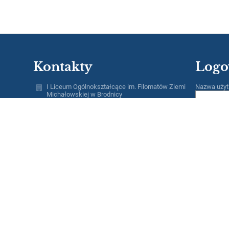
Kontakty
Logo
I Liceum Ogólnokształcące im. Filomatów Ziemi
Nazwa użyt
Michałowskiej w Brodnicy
sekretariat@1lobrodnica.pl
Hasło:
56 4982016
I Liceum Ogólnokształcące, 87-300 Brodnica, ul.
Lidzbarska 14
87-300 Brodnica
Poland
Zapomniałe
pon. - pt. w godz. 7.00 - 15.00
e-Doręczenia: AE:PL-13620-32820-IBUWE-16
ePUAP: 1LOBrodnica/skrytka
 LO
Inspektor Ochrony Danych:
Liliana Kwas, e-mail: iod1lo@pcobrodnica.pl