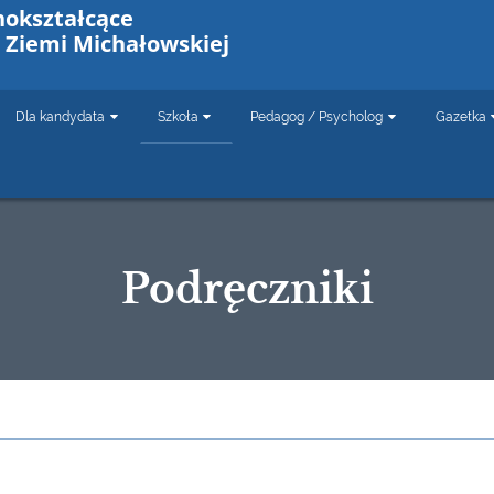
nokształcące
 Ziemi Michałowskiej
Dla kandydata
Szkoła
Pedagog / Psycholog
Gazetka
Podręczniki