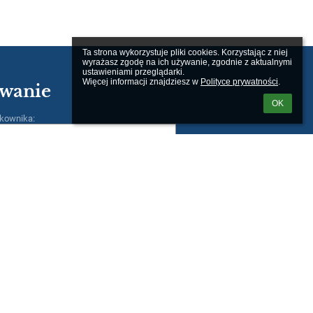
Ta strona wykorzystuje pliki cookies. Korzystając z niej 
wyrażasz zgodę na ich używanie, zgodnie z aktualnymi 
ustawieniami przeglądarki.

Więcej informacji znajdziesz w 
Polityce prywatności
.
wanie
OK
kownika:
m loginu lub hasła