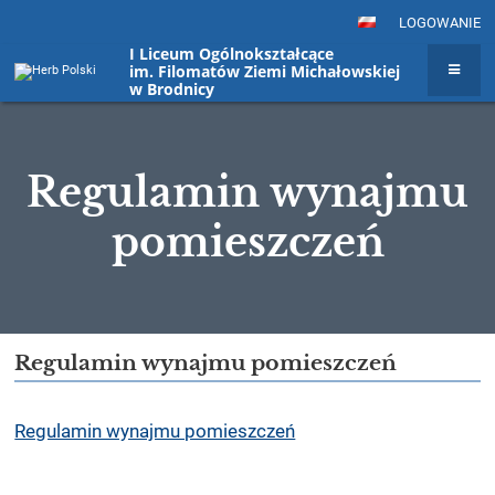
LOGOWANIE
I Liceum Ogólnokształcące
im. Filomatów Ziemi Michałowskiej
w Brodnicy
Regulamin wynajmu
pomieszczeń
Regulamin
Regulamin wynajmu pomieszczeń
wynajmu
pomieszczeń
Regulamin wynajmu pomieszczeń