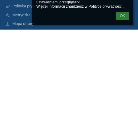
ustawieniami przeglądarki.

Polityka prywatności
Więcej informacji znajdziesz w 
Polityce prywatności
.
Metryczka
OK
Mapa strony
Skargi i wnioski
Procedura zgłoszeń naruszeń prawa w I LO
RODO
Nieodpłatna pomoc prawna
Kontakty
I Liceum Ogólnokształcące im. Filomatów Ziemi Michałowskiej w
Brodnicy
sekretariat@1lobrodnica.pl
56 4982016
I Liceum Ogólnokształcące, 87-300 Brodnica, ul. Lidzbarska 14
87-300 Brodnica
Poland
pon. - pt. w godz. 7.00 - 15.00