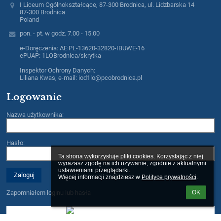
I Liceum Ogólnokształcące, 87-300 Brodnica, ul. Lidzbarska 14
87-300 Brodnica
Poland
pon. - pt. w godz. 7.00 - 15.00
e-Doręczenia: AE:PL-13620-32820-IBUWE-16
ePUAP: 1LOBrodnica/skrytka
Inspektor Ochrony Danych:
Liliana Kwas, e-mail: iod1lo@pcobrodnica.pl
Logowanie
Nazwa użytkownika:
Hasło:
Ta strona wykorzystuje pliki cookies. Korzystając z niej 
wyrażasz zgodę na ich używanie, zgodnie z aktualnymi 
ustawieniami przeglądarki.

Więcej informacji znajdziesz w 
Polityce prywatności
.
OK
Zapomniałem loginu lub hasła