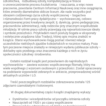
szkolnictwa, rozbudową szkoły, komputeryzacją w trosce
o unowocześnienie procesu kształcenia i nauczania, a więc nowe
pracownie, powstanie Centrum Informacji Naukowej oraz inne osiągnięcia,
które zmieniły diametralnie oblicze liceum. Ale nade wszystko jest
obrazem codziennego życia szkoły współczesnej – bogactwa
i różnorodności form pracy dydaktyczno – wychowawczej, celowo
organizowanej przez kreatywny zespół, tj. dyrekcję, grono pedagogiczne,
pracowników administracji, radę rodziców przy znacznym współudziale
młodzieży. W rytmie pracy szkoły przewijają się najwartościowsze ideały
i symbole przeszłości. Przykładem niech posłuży bogata w eksponaty
i estetycznie urządzona Izba Tradycji, której opis można znaleźć w
książce. Starsi wychowankowie mogą poznać również relacje
uczestników niektórych zjazdów koleżeńskich w rocznice matury. Poza
tym poczesne miejsce znalazły w niniejszym wydaniu jubileusze szkoły –
dokładny opis przebiegu oraz znaczenia każdego z nich w życiu
społeczności szkolnej i środowiska.
Ostatni rozdział książki jest przesłaniem do najmłodszych
wychowanków – zawiera wzorzec współczesnego filomaty, który ma
wiele wspólnego z wzorcem osobowym z przeszłości. Został opracowany
na podstawie wypowiedzi zebranych w ankiecie, przeprowadzonej wśród
aktualnych uczniów I LO.
Treść poszczególnych rozdziałów zobrazowana została 125
zdjęciami czarnobiałymi i kolorowymi.
W drugiej dokumentalnej części książki znajdujemy wykazy:
Dyrektorów i wicedyrektorów od początku istnienia szkoły
Nauczycieli od 1920 r. po czasy współczesne