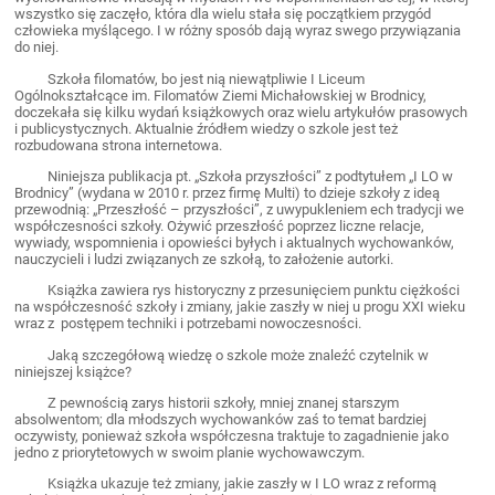
wszystko się zaczęło, która dla wielu stała się początkiem przygód
człowieka myślącego. I w różny sposób dają wyraz swego przywiązania
do niej.
Szkoła filomatów, bo jest nią niewątpliwie I Liceum
Ogólnokształcące im. Filomatów Ziemi Michałowskiej w Brodnicy,
doczekała się kilku wydań książkowych oraz wielu artykułów prasowych
i publicystycznych. Aktualnie źródłem wiedzy o szkole jest też
rozbudowana strona internetowa.
Niniejsza publikacja pt. „Szkoła przyszłości” z podtytułem „I LO w
Brodnicy” (wydana w 2010 r. przez firmę Multi) to dzieje szkoły z ideą
przewodnią: „Przeszłość – przyszłości”, z uwypukleniem ech tradycji we
współczesności szkoły. Ożywić przeszłość poprzez liczne relacje,
wywiady, wspomnienia i opowieści byłych i aktualnych wychowanków,
nauczycieli i ludzi związanych ze szkołą, to założenie autorki.
Książka zawiera rys historyczny z przesunięciem punktu ciężkości
na współczesność szkoły i zmiany, jakie zaszły w niej u progu XXI wieku
wraz z postępem techniki i potrzebami nowoczesności.
Jaką szczegółową wiedzę o szkole może znaleźć czytelnik w
niniejszej książce?
Z pewnością zarys historii szkoły, mniej znanej starszym
absolwentom; dla młodszych wychowanków zaś to temat bardziej
oczywisty, ponieważ szkoła współczesna traktuje to zagadnienie jako
jedno z priorytetowych w swoim planie wychowawczym.
Książka ukazuje też zmiany, jakie zaszły w I LO wraz z reformą