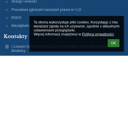
Skargi i wnioski
Procedura zgłoszeń naruszeń prawa w I LO
RODO
Ta strona wykorzystuje pliki cookies. Korzystając z niej 
Nieodpłatna pomoc prawna
wyrażasz zgodę na ich używanie, zgodnie z aktualnymi 
ustawieniami przeglądarki.

Więcej informacji znajdziesz w 
Polityce prywatności
.
Kontakty
OK
I Liceum Ogólnokształcące im. Filomatów Ziemi Michałowskiej w
Brodnicy
sekretariat@1lobrodnica.pl
56 4982016
I Liceum Ogólnokształcące, 87-300 Brodnica, ul. Lidzbarska 14
87-300 Brodnica
Poland
pon. - pt. w godz. 7.00 - 15.00
e-Doręczenia: AE:PL-13620-32820-IBUWE-16
ePUAP: 1LOBrodnica/skrytka
Inspektor Ochrony Danych:
Liliana Kwas, e-mail: iod1lo@pcobrodnica.pl