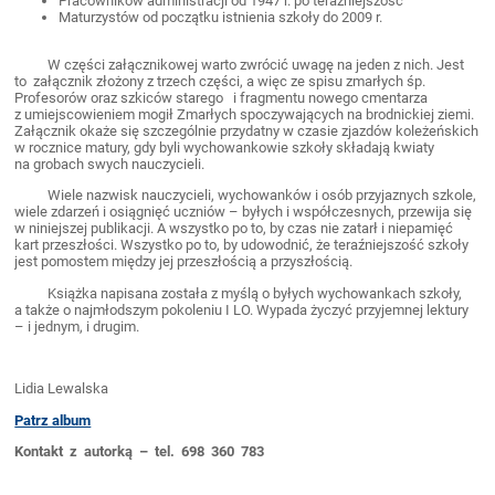
Pracowników administracji od 1947 r. po teraźniejszość
Maturzystów od początku istnienia szkoły do 2009 r.
W części załącznikowej warto zwrócić uwagę na jeden z nich. Jest
to załącznik złożony z trzech części, a więc ze spisu zmarłych śp.
Profesorów oraz szkiców starego i fragmentu nowego cmentarza
z umiejscowieniem mogił Zmarłych spoczywających na brodnickiej ziemi.
Załącznik okaże się szczególnie przydatny w czasie zjazdów koleżeńskich
w rocznice matury, gdy byli wychowankowie szkoły składają kwiaty
na grobach swych nauczycieli.
Wiele nazwisk nauczycieli, wychowanków i osób przyjaznych szkole,
wiele zdarzeń i osiągnięć uczniów – byłych i współczesnych, przewija się
w niniejszej publikacji. A wszystko po to, by czas nie zatarł i niepamięć
kart przeszłości. Wszystko po to, by udowodnić, że teraźniejszość szkoły
jest pomostem między jej przeszłością a przyszłością.
Książka napisana została z myślą o byłych wychowankach szkoły,
a także o najmłodszym pokoleniu I LO. Wypada życzyć przyjemnej lektury
– i jednym, i drugim.
Lidia Lewalska
Patrz album
Kontakt z autorką – tel. 698 360 783