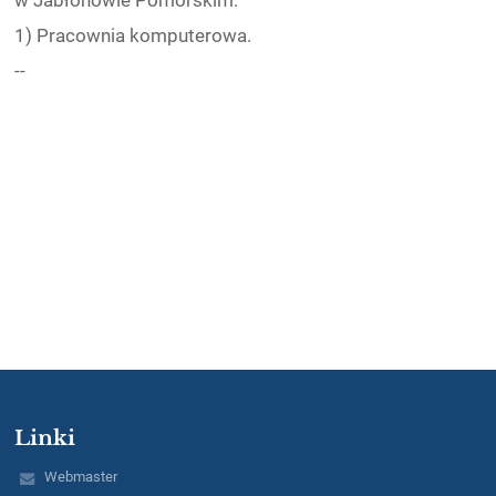
w Jabłonowie Pomorskim:
1) Pracownia komputerowa.
--
Linki
Webmaster