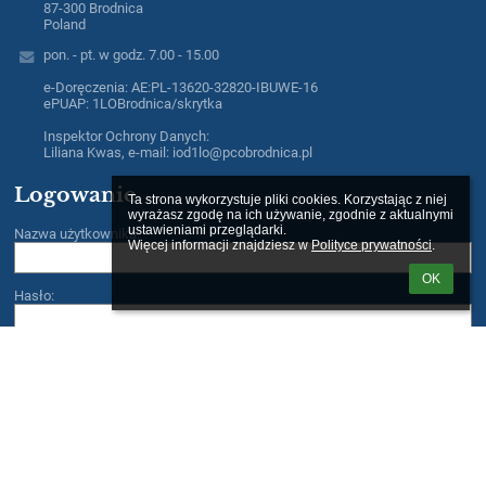
87-300 Brodnica
Poland
pon. - pt. w godz. 7.00 - 15.00
e-Doręczenia: AE:PL-13620-32820-IBUWE-16
ePUAP: 1LOBrodnica/skrytka
Inspektor Ochrony Danych:
Liliana Kwas, e-mail: iod1lo@pcobrodnica.pl
Logowanie
Ta strona wykorzystuje pliki cookies. Korzystając z niej 
wyrażasz zgodę na ich używanie, zgodnie z aktualnymi 
ustawieniami przeglądarki.

Nazwa użytkownika:
Więcej informacji znajdziesz w 
Polityce prywatności
.
OK
Hasło:
Zapomniałem loginu lub hasła