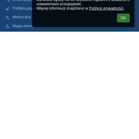
ustawieniami przeglądarki.

Polityka prywatności
Więcej informacji znajdziesz w 
Polityce prywatności
.
Metryczka
OK
Mapa strony
Skargi i wnioski
Procedura zgłoszeń naruszeń prawa w I LO
RODO
Nieodpłatna pomoc prawna
Kontakty
I Liceum Ogólnokształcące im. Filomatów Ziemi Michałowskiej w
Brodnicy
sekretariat@1lobrodnica.pl
56 4982016
I Liceum Ogólnokształcące, 87-300 Brodnica, ul. Lidzbarska 14
87-300 Brodnica
Poland
pon. - pt. w godz. 7.00 - 15.00