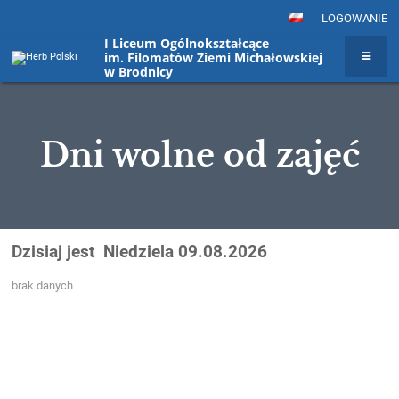
LOGOWANIE
I Liceum Ogólnokształcące
im. Filomatów Ziemi Michałowskiej
w Brodnicy
Dni wolne od zajęć
Dni
Dzisiaj jest
Niedziela 09.08.2026
wolne
brak danych
od
zajęć