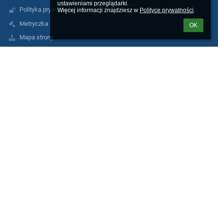
ustawieniami przeglądarki.

Polityka prywatności
Więcej informacji znajdziesz w 
Polityce prywatności
.
Metryczka
OK
Mapa strony
Skargi i wnioski
Procedura zgłoszeń naruszeń prawa w I LO
RODO
Nieodpłatna pomoc prawna
Kontakty
I Liceum Ogólnokształcące im. Filomatów Ziemi Michałowskiej w
Brodnicy
sekretariat@1lobrodnica.pl
56 4982016
I Liceum Ogólnokształcące, 87-300 Brodnica, ul. Lidzbarska 14
87-300 Brodnica
Poland
pon. - pt. w godz. 7.00 - 15.00