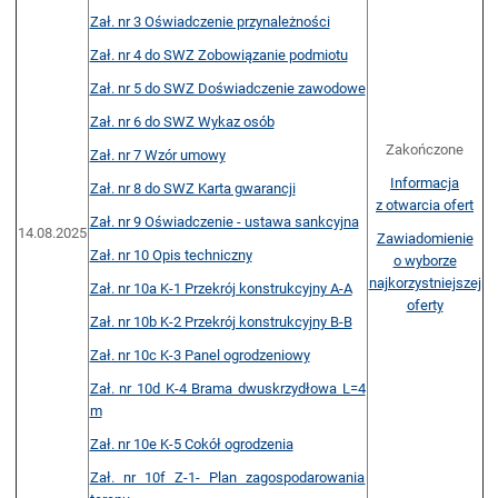
Zał. nr 3 Oświadczenie przynależności
Zał. nr 4 do SWZ Zobowiązanie podmiotu
Zał. nr 5 do SWZ Doświadczenie zawodowe
Zał. nr 6 do SWZ Wykaz osób
Zakończone
Zał. nr 7 Wzór umowy
Informacja
Zał. nr 8 do SWZ Karta gwarancji
z otwarcia ofert
Zał. nr 9 Oświadczenie - ustawa sankcyjna
14.08.2025
Zawiadomienie
Zał. nr 10 Opis techniczny
o wyborze
najkorzystniejszej
Zał. nr 10a K-1 Przekrój konstrukcyjny A-A
oferty
Zał. nr 10b K-2 Przekrój konstrukcyjny B-B
Zał. nr 10c K-3 Panel ogrodzeniowy
Zał. nr 10d K-4 Brama dwuskrzydłowa L=4
m
Zał. nr 10e K-5 Cokół ogrodzenia
Zał. nr 10f Z-1- Plan zagospodarowania