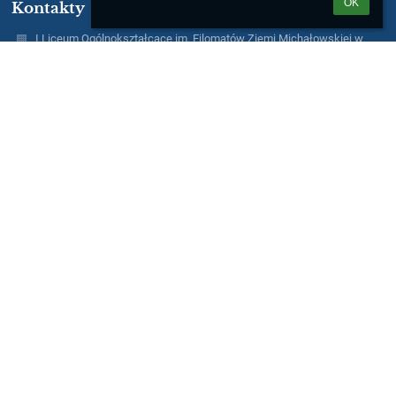
OK
Kontakty
I Liceum Ogólnokształcące im. Filomatów Ziemi Michałowskiej w
Brodnicy
sekretariat@1lobrodnica.pl
56 4982016
I Liceum Ogólnokształcące, 87-300 Brodnica, ul. Lidzbarska 14
87-300 Brodnica
Poland
pon. - pt. w godz. 7.00 - 15.00
e-Doręczenia: AE:PL-13620-32820-IBUWE-16
ePUAP: 1LOBrodnica/skrytka
Inspektor Ochrony Danych:
Liliana Kwas, e-mail: iod1lo@pcobrodnica.pl
Logowanie
Nazwa użytkownika:
Hasło: