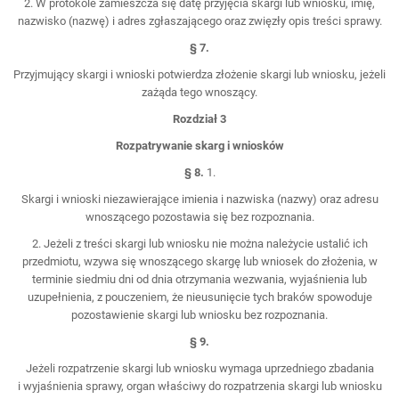
2. W protokole zamieszcza się datę przyjęcia skargi lub wniosku, imię,
nazwisko (nazwę) i adres zgłaszającego oraz zwięzły opis treści sprawy.
§ 7.
Przyjmujący skargi i wnioski potwierdza złożenie skargi lub wniosku, jeżeli
zażąda tego wnoszący.
Rozdział 3
Rozpatrywanie skarg i wniosków
§ 8.
1.
Skargi i wnioski niezawierające imienia i nazwiska (nazwy) oraz adresu
wnoszącego pozostawia się bez rozpoznania.
2. Jeżeli z treści skargi lub wniosku nie można należycie ustalić ich
przedmiotu, wzywa się wnoszącego skargę lub wniosek do złożenia, w
terminie siedmiu dni od dnia otrzymania wezwania, wyjaśnienia lub
uzupełnienia, z pouczeniem, że nieusunięcie tych braków spowoduje
pozostawienie skargi lub wniosku bez rozpoznania.
§ 9.
Jeżeli rozpatrzenie skargi lub wniosku wymaga uprzedniego zbadania
i wyjaśnienia sprawy, organ właściwy do rozpatrzenia skargi lub wniosku