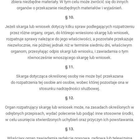
zbiera niezbędne materiały. W tym celu może zwrócić się do innych
organów o przekazanie niezbędnych materiałów i wyjaśnień.
§ 10.
Jeżeli skarga lub wniosek dotyczy kilku spraw podlegających rozpatrzeniu
przez różne organy, organ, do którego wniesiono skargę lub wniosek,
rozpatruje sprawy należące do jego właściwości, a pozostałe przekazuje
niezwłocznie, nie później jednak niż w terminie siedmiu dni, właściwym
organom, przesyłając odpis skargi lub wniosku, i zawiadamia o tym
równocześnie wnoszącego skargę lub wniosek.
§ 11.
Skarga dotycząca określonej osoby nie może być przekazana
do rozpatrzenia tej osobie ani osobie, wobec której pozostaje ona w
stosunku nadrzędności służbowej.
§ 12.
Organ rozpatrujący skargę lub wniosek może, na zasadach określonych w
odrębnych przepisach, wydać polecenie lub podjąć inne stosowne środki,
w celu usunięcia stwierdzonych uchybień oraz przyczyn ich powstawania.
§ 13.
Właściwy organ zawiadamia redakcję prasową, radiową lub telewizyjną