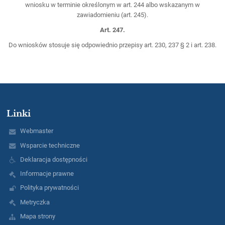
wniosku w terminie określonym w art. 244 albo wskazanym w
zawiadomieniu (art. 245).
Art. 247.
Do wniosków stosuje się odpowiednio przepisy art. 230, 237 § 2 i art. 238.
Linki
Webmaster
Wsparcie techniczne
Deklaracja dostępności
Informacje prawne
Polityka prywatności
Metryczka
Mapa strony