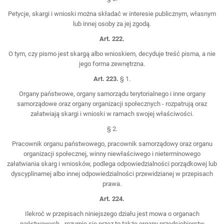
Petycje, skargi i wnioski można składać w interesie publicznym, własnym
lub innej osoby za jej zgodą.
Art. 222.
O tym, czy pismo jest skargą albo wnioskiem, decyduje treść pisma, a nie
jego forma zewnętrzna.
Art. 223.
§ 1.
Organy państwowe, organy samorządu terytorialnego i inne organy
samorządowe oraz organy organizacji społecznych - rozpatrują oraz
załatwiają skargi i wnioski w ramach swojej właściwości.
§ 2.
Pracownik organu państwowego, pracownik samorządowy oraz organu
organizacji społecznej, winny niewłaściwego i nieterminowego
załatwiania skarg i wniosków, podlega odpowiedzialności porządkowej lub
dyscyplinarnej albo innej odpowiedzialności przewidzianej w przepisach
prawa.
Art. 224.
Ilekroć w przepisach niniejszego działu jest mowa o organach
państwowych - rozumie się przez to także organy przedsiębiorstw