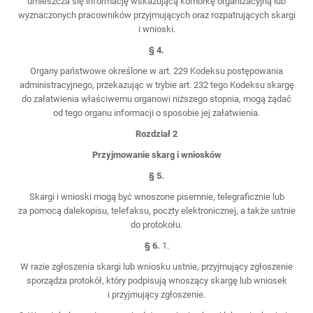
umieszcza się informację wskazującą komórkę organizacyjną lub
wyznaczonych pracowników przyjmujących oraz rozpatrujących skargi
i wnioski.
§ 4.
Organy państwowe określone w art. 229 Kodeksu postępowania
administracyjnego, przekazując w trybie art. 232 tego Kodeksu skargę
do załatwienia właściwemu organowi niższego stopnia, mogą żądać
od tego organu informacji o sposobie jej załatwienia.
Rozdział 2
Przyjmowanie skarg i wniosków
§ 5.
Skargi i wnioski mogą być wnoszone pisemnie, telegraficznie lub
za pomocą dalekopisu, telefaksu, poczty elektronicznej, a także ustnie
do protokołu.
§ 6.
1.
W razie zgłoszenia skargi lub wniosku ustnie, przyjmujący zgłoszenie
sporządza protokół, który podpisują wnoszący skargę lub wniosek
i przyjmujący zgłoszenie.