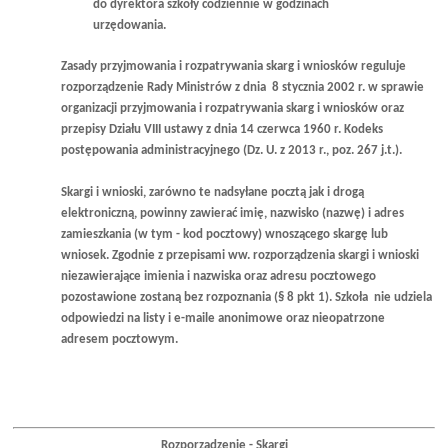
do dyrektora szkoły codziennie w godzinach
urzędowania.
Zasady przyjmowania i rozpatrywania skarg i wniosków reguluje
rozporządzenie Rady Ministrów z dnia 8 stycznia 2002 r. w sprawie
organizacji przyjmowania i rozpatrywania skarg i wniosków oraz
przepisy Działu VIII ustawy z dnia 14 czerwca 1960 r. Kodeks
postępowania administracyjnego (Dz. U. z 2013 r., poz. 267 j.t.).
Skargi i wnioski, zarówno te nadsyłane pocztą jak i drogą
elektroniczną, powinny zawierać imię, nazwisko (nazwę) i adres
zamieszkania (w tym - kod pocztowy) wnoszącego skargę lub
wniosek. Zgodnie z przepisami ww. rozporządzenia skargi i wnioski
niezawierające imienia i nazwiska oraz adresu pocztowego
pozostawione zostaną bez rozpoznania (§ 8 pkt 1). Szkoła nie udziela
odpowiedzi na listy i e-maile anonimowe oraz nieopatrzone
adresem pocztowym.
Rozporządzenie - Skargi