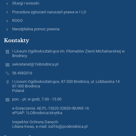
Skargi i wnioski
Procedura zgłoszeń naruszeń prawa w I LO
RODO
Nieodpłatna pomoc prawna
Kontakty
I Liceum Ogólnokształcące im. Filomatów Ziemi Michałowskiej w
Brodnicy
sekretariat@1lobrodnica.pl
56 4982016
I Liceum Ogólnokształcące, 87-300 Brodnica, ul. Lidzbarska 14
87-300 Brodnica
Poland
pon. - pt. w godz. 7.00 - 15.00
e-Doręczenia: AE:PL-13620-32820-IBUWE-16
ePUAP: 1LOBrodnica/skrytka
Inspektor Ochrony Danych:
Liliana Kwas, e-mail: iod1lo@pcobrodnica.pl