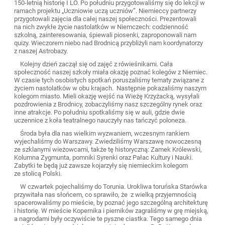
150-letnią historię I LO. Po południu przygotowaliśmy się do lekcji w
ramach projektu „Uczniowie uczą uczniów”. Niemieccy partnerzy
przygotowali zajęcia dla całej naszej społeczności. Prezentowali
na nich zwykłe życie nastolatków w Niemczech: codzienność
szkolną, zainteresowania, śpiewali piosenki, zaproponowali nam
quizy. Wieczorem niebo nad Brodnicą przybliżyli nam koordynatorzy
z naszej Astrobazy.
Kolejny dzień zaczął się od zajęć z rówieśnikami. Cała
społeczność naszej szkoły miała okazję poznać kolegów z Niemiec.
W czasie tych osobistych spotkań poruszaliśmy tematy związane z
życiem nastolatków w obu krajach. Następnie pokazaliśmy naszym
kolegom miasto. Mieli okazję wejść na Wieżę Krzyżacką, wysyłali
pozdrowienia z Brodnicy, zobaczyliśmy nasz szczególny rynek oraz
inne atrakcje. Po południu spotkaliśmy się w auli, gdzie dwie
uczennice z koła teatralnego nauczyły nas tańczyć poloneza.
Środa była dla nas wielkim wyzwaniem, wczesnym rankiem
wyjechaliśmy do Warszawy. Zwiedziliśmy Warszawę nowoczesną
ze szklanymi wieżowcami, także tę historyczną: Zamek Królewski,
Kolumna Zygmunta, pomniki Syrenki oraz Pałac Kultury i Nauki.
Zabytki te będą już zawsze kojarzyły się niemieckim kolegom
ze stolicą Polski.
W czwartek pojechaliśmy do Torunia. Urokliwa toruńska Starówka
przywitała nas słońcem, co sprawiło, że z wielką przyjemnością
spacerowaliśmy po mieście, by poznać jego szczególną architekturę
i historię. W mieście Kopernika i pierników zagraliśmy w grę miejską,
a nagrodami były oczywiście te pyszne ciastka. Tego samego dnia