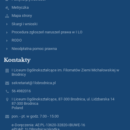
Metryczka
Mapa strony
Skargi i wnioski
Procedura zgłoszeń naruszeń prawa w I LO
RODO
Nieodpłatna pomoc prawna
Kontakty
I Liceum Ogólnokształcące im. Filomatów Ziemi Michałowskiej w
Brodnicy
sekretariat@1lobrodnica.pl
56 4982016
I Liceum Ogólnokształcące, 87-300 Brodnica, ul. Lidzbarska 14
87-300 Brodnica
Poland
pon. - pt. w godz. 7.00 - 15.00
e-Doręczenia: AE:PL-13620-32820-IBUWE-16
ePUAP: 1LOBrodnica/skrytka