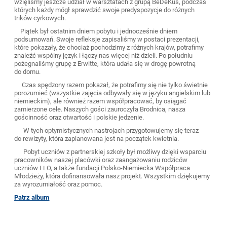
wzięliśmy jeszcze udział w warsztatach z grupą BeDeKus, podczas
których każdy mógł sprawdzić swoje predyspozycje do różnych
trików cyrkowych.
Piątek był ostatnim dniem pobytu i jednocześnie dniem
podsumowań. Swoje refleksje zapisaliśmy w postaci prezentacji,
które pokazały, że chociaż pochodzimy z różnych krajów, potrafimy
znaleźć wspólny język i łączy nas więcej niż dzieli. Po południu
pożegnaliśmy grupę z Erwitte, która udała się w drogę powrotną
do domu.
Czas spędzony razem pokazał, że potrafimy się nie tylko świetnie
porozumieć (wszystkie zajęcia odbywały się w języku angielskim lub
niemieckim), ale również razem współpracować, by osiągać
zamierzone cele. Naszych gości zauroczyła Brodnica, nasza
gościnność oraz otwartość i polskie jedzenie.
W tych optymistycznych nastrojach przygotowujemy się teraz
do rewizyty, która zaplanowana jest na początek kwietnia.
Pobyt uczniów z partnerskiej szkoły był możliwy dzięki wsparciu
pracowników naszej placówki oraz zaangażowaniu rodziców
uczniów I LO, a także fundacji Polsko-Niemiecka Współpraca
Młodzieży, która dofinansowała nasz projekt. Wszystkim dziękujemy
za wyrozumiałość oraz pomoc.
Patrz album