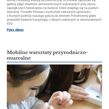
wśród młodzieży wiedzę astronomiczną. Uczniowie zapoznali się
galerią zdjęć obiektów astronomicznych wykonanych przy użyciu
największych teleskopów na świecie, które znajdują się na pustyni
Atacama. Ponadto Filomaci wysłuchali ciekawych opowieści
z licznych podróży naszego gościa do Ameryki Południowej gdzie
prowadził badania korzystając z danych zebranych w obserwatoriach
ESO.
Patrz album
Mobilne warsztaty przyrodniczo-
muzealne