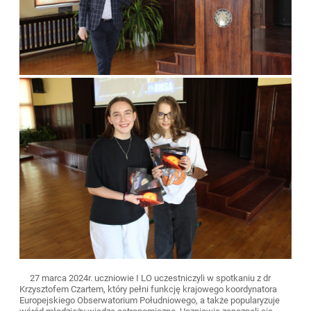
27 marca 2024r. uczniowie I LO uczestniczyli w spotkaniu z dr
Krzysztofem Czartem, który pełni funkcję krajowego koordynatora
Europejskiego Obserwatorium Południowego, a także popularyzuje