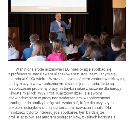
W minioną środę uczniowie I LO mieli okazję spotkać się
z profesorem Jarosławem Kłaczkowem z UMK, zajmującym się
historią XIX i XX wieku. Wraz z naszym gościem zastanawialiśmy się
nad tym czym we współczesnym świecie jest historia, jakie są
współczesne problemy pracy historyka i jakie znaczenie dla Europy
i świata miał rok 1989. Prof. Kłaczkow dzielił się swoim
doświadczeniem w pracy nad wydarzeniami współczesnymi
i zachęcał do analizy bieżących wydarzeń, które dla przyszłych
pokoleń historyków staną się tematem rozważań i analiz. Dla
młodzieży było to interesujące spotkanie, tym bardziej że
prof. Kłaczkow jest autorem podręczników, z których korzystają.