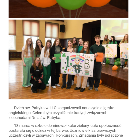
Dzień św. Patryka w I LO zorganizowali nauczyciele języka
angielskiego. Celem było przybliżenie tradycji związanych
z obchodami Dnia św. Patryka.
18 marca w szkole dominował kolor zielony, cała społeczność
postarała się o odzież w tej barwie. Uczniowie klas pierwszych
uczestniczyli w zabawach i konkursach. Zmagania były połączone