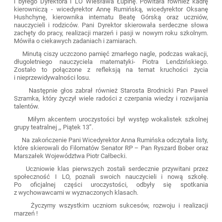
i byłego Dyrektora I LO Wiesława Łupinę. Powitała również kadrę
kierowniczą - wicedyrektor Annę Rumińską, wicedyrektor Oksanę
Hushchynę, kierownika internatu Beatę Górską oraz uczniów,
nauczycieli i rodziców. Pani Dyrektor skierowała serdeczne słowa
zachęty do pracy, realizacji marzeń i pasji w nowym roku szkolnym.
Mówiła o ciekawych zadaniach i zamiarach.
Minutą ciszy uczczono pamięć zmarłego nagle, podczas wakacji,
długoletniego nauczyciela matematyki- Piotra Lendzińskiego.
Zostało to połączone z refleksją na temat kruchości życia
i nieprzewidywalności losu.
Następnie głos zabrał również Starosta Brodnicki Pan Paweł
Szramka, który życzył wiele radości z czerpania wiedzy i rozwijania
talentów.
Miłym akcentem uroczystości był występ wokalistek szkolnej
grupy teatralnej ,, Piątek 13’’.
Na zakończenie Pani Wicedyrektor Anna Rumińska odczytała listy,
które skierowali do Filomatów Senator RP – Pan Ryszard Bober oraz
Marszałek Województwa Piotr Całbecki.
Uczniowie klas pierwszych zostali serdecznie przywitani przez
społeczność I LO, poznali swoich nauczycieli i nową szkołę.
Po oficjalnej części uroczystości, odbyły się spotkania
z wychowawcami w wyznaczonych klasach.
Życzymy wszystkim uczniom sukcesów, rozwoju i realizacji
marzeń !