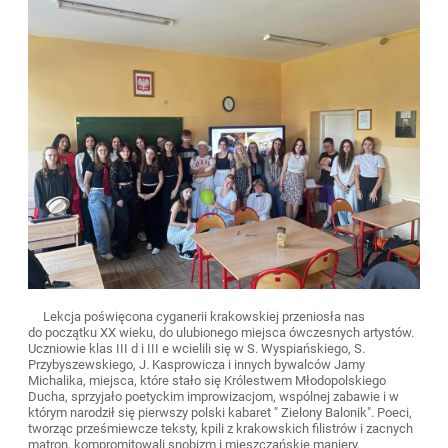
Lekcja poświęcona cyganerii krakowskiej przeniosła nas
do początku XX wieku, do ulubionego miejsca ówczesnych artystów.
Uczniowie klas III d i III e wcielili się w S. Wyspiańskiego, S.
Przybyszewskiego, J. Kasprowicza i innych bywalców Jamy
Michalika, miejsca, które stało się Królestwem Młodopolskiego
Ducha, sprzyjało poetyckim improwizacjom, wspólnej zabawie i w
którym narodził się pierwszy polski kabaret " Zielony Balonik". Poeci,
tworząc prześmiewcze teksty, kpili z krakowskich filistrów i zacnych
matron, kompromitowali snobizm i mieszczańskie maniery.