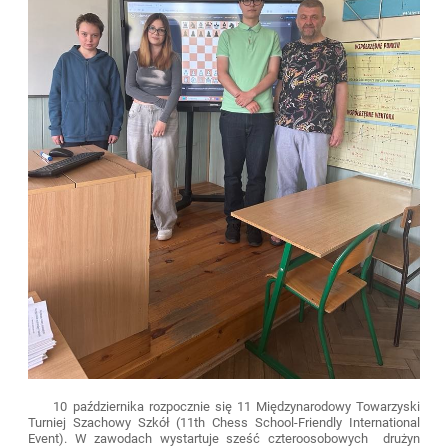
10 października rozpocznie się 11 Międzynarodowy Towarzyski
Turniej Szachowy Szkół (11th Chess School-Friendly International
Event). W zawodach wystartuje sześć czteroosobowych drużyn