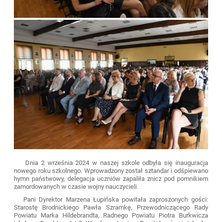
Dnia 2 września 2024 w naszej szkole odbyła się inauguracja
nowego roku szkolnego. Wprowadzony został sztandar i odśpiewano
hymn państwowy, delegacja uczniów zapaliła znicz pod pomnikiem
zamordowanych w czasie wojny nauczycieli.
Pani Dyrektor Marzena Łupińska powitała zaproszonych gości:
Starostę Brodnickiego Pawła Szramkę, Przewodniczącego Rady
Powiatu Marka Hildebrandta, Radnego Powiatu Piotra Burkwicza