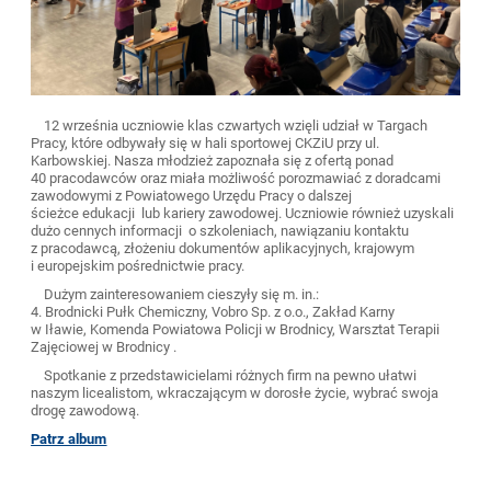
12 września uczniowie klas czwartych wzięli udział w Targach
Pracy, które odbywały się w hali sportowej CKZiU przy ul.
Karbowskiej. Nasza młodzież zapoznała się z ofertą ponad
40 pracodawców oraz miała możliwość porozmawiać z doradcami
zawodowymi z Powiatowego Urzędu Pracy o dalszej
ścieżce edukacji lub kariery zawodowej. Uczniowie również uzyskali
dużo cennych informacji o szkoleniach, nawiązaniu kontaktu
z pracodawcą, złożeniu dokumentów aplikacyjnych, krajowym
i europejskim pośrednictwie pracy.
Dużym zainteresowaniem cieszyły się m. in.:
4. Brodnicki Pułk Chemiczny, Vobro Sp. z o.o., Zakład Karny
w Iławie, Komenda Powiatowa Policji w Brodnicy, Warsztat Terapii
Zajęciowej w Brodnicy .
Spotkanie z przedstawicielami różnych firm na pewno ułatwi
naszym licealistom, wkraczającym w dorosłe życie, wybrać swoja
drogę zawodową.
Patrz album