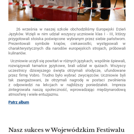
26 września w naszej szkole obchodziliśmy Europejski Dzień
Języków. Wzięli w nim udział wszyscy uczniowie klas I - III, którzy
przygotowali stoiska poświęcone wybranym przez siebie państwom.
Prezentowali symbole krajów, ciekawostki, występowali w
charakterystycznych dla narodów europejskich strojach, próbowali
kulinariów.
Uczniowie uczyli się powitań w różnych językach, wspólnie śpiewali,
rozwiązywali łamańce językowe, brali udział w quizach. Wszyscy
uczestnicy dzisiejszego święta otrzymali słodycze, ufundowane
przez firmę Vobro. Trudno było wybrać zwycięzców. Uczniowie byli
tak zaangażowani, że otrzymali nagrodę w postaci zwolnienia
z odpowiedzi na lekcjach w najbliższy poniedziałek. Impreza
zintegrowała naszą społeczność, wprowadzając międzynarodową
atmosferę i wiele entuzjazmu.
Patrz album
Nasz sukces w Wojewódzkim Festiwalu