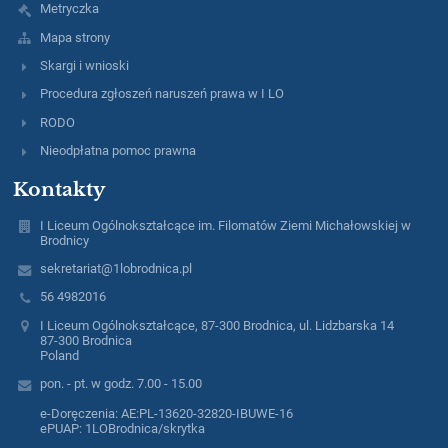
Metryczka
Mapa strony
Skargi i wnioski
Procedura zgłoszeń naruszeń prawa w I LO
RODO
Nieodpłatna pomoc prawna
Kontakty
I Liceum Ogólnokształcące im. Filomatów Ziemi Michałowskiej w
Brodnicy
sekretariat@1lobrodnica.pl
56 4982016
I Liceum Ogólnokształcące, 87-300 Brodnica, ul. Lidzbarska 14
87-300 Brodnica
Poland
pon. - pt. w godz. 7.00 - 15.00
e-Doręczenia: AE:PL-13620-32820-IBUWE-16
ePUAP: 1LOBrodnica/skrytka