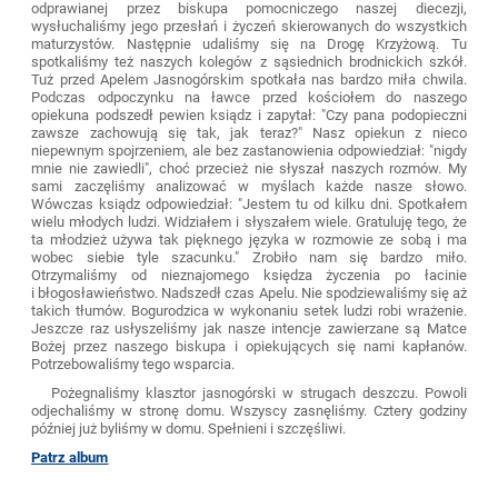
odprawianej przez biskupa pomocniczego naszej diecezji,
wysłuchaliśmy jego przesłań i życzeń skierowanych do wszystkich
maturzystów. Następnie udaliśmy się na Drogę Krzyżową. Tu
spotkaliśmy też naszych kolegów z sąsiednich brodnickich szkół.
Tuż przed Apelem Jasnogórskim spotkała nas bardzo miła chwila.
Podczas odpoczynku na ławce przed kościołem do naszego
opiekuna podszedł pewien ksiądz i zapytał: "Czy pana podopieczni
zawsze zachowują się tak, jak teraz?" Nasz opiekun z nieco
niepewnym spojrzeniem, ale bez zastanowienia odpowiedział: "nigdy
mnie nie zawiedli", choć przecież nie słyszał naszych rozmów. My
sami zaczęliśmy analizować w myślach każde nasze słowo.
Wówczas ksiądz odpowiedział: "Jestem tu od kilku dni. Spotkałem
wielu młodych ludzi. Widziałem i słyszałem wiele. Gratuluję tego, że
ta młodzież używa tak pięknego języka w rozmowie ze sobą i ma
wobec siebie tyle szacunku." Zrobiło nam się bardzo miło.
Otrzymaliśmy od nieznajomego księdza życzenia po łacinie
i błogosławieństwo. Nadszedł czas Apelu. Nie spodziewaliśmy się aż
takich tłumów. Bogurodzica w wykonaniu setek ludzi robi wrażenie.
Jeszcze raz usłyszeliśmy jak nasze intencje zawierzane są Matce
Bożej przez naszego biskupa i opiekujących się nami kapłanów.
Potrzebowaliśmy tego wsparcia.
Pożegnaliśmy klasztor jasnogórski w strugach deszczu. Powoli
odjechaliśmy w stronę domu. Wszyscy zasnęliśmy. Cztery godziny
później już byliśmy w domu. Spełnieni i szczęśliwi.
Patrz album