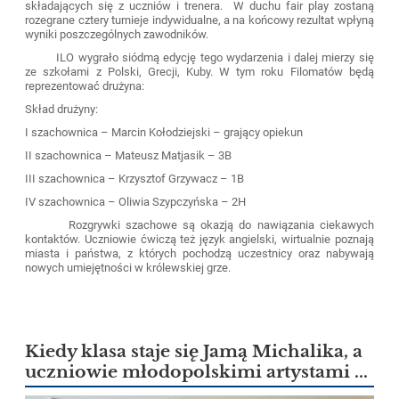
składających się z uczniów i trenera. W duchu fair play zostaną
rozegrane cztery turnieje indywidualne, a na końcowy rezultat wpłyną
wyniki poszczególnych zawodników.
ILO wygrało siódmą edycję tego wydarzenia i dalej mierzy się
ze szkołami z Polski, Grecji, Kuby. W tym roku Filomatów będą
reprezentować drużyna:
Skład drużyny:
I szachownica – Marcin Kołodziejski – grający opiekun
II szachownica – Mateusz Matjasik – 3B
III szachownica – Krzysztof Grzywacz – 1B
IV szachownica – Oliwia Szypczyńska – 2H
Rozgrywki szachowe są okazją do nawiązania ciekawych
kontaktów. Uczniowie ćwiczą też język angielski, wirtualnie poznają
miasta i państwa, z których pochodzą uczestnicy oraz nabywają
nowych umiejętności w królewskiej grze.
Kiedy klasa staje się Jamą Michalika, a
uczniowie młodopolskimi artystami ...