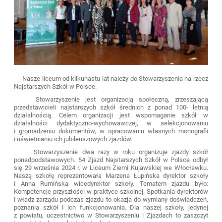
Nasze liceum od kilkunastu lat należy do Stowarzyszenia na rzecz
Najstarszych Szkół w Polsce.
Stowarzyszenie jest organizacją społeczną, zrzeszającą
przedstawicieli najstarszych szkół średnich z ponad 100- letnią
działalnością. Celem organizacji jest wspomaganie szkół w
działalności dydaktyczno-wychowawczej, w selekcjonowaniu
i gromadzeniu dokumentów, w opracowaniu własnych monografii
i uświetnianiu ich jubileuszowych zjazdów.
Stowarzyszenie dwa razy w roku organizuje zjazdy szkół
ponadpodstawowych. 54 Zjazd Najstarszych Szkół w Polsce odbył
się 29 września 2024 r. w Liceum Ziemi Kujawskiej we Włocławku.
Naszą szkołę reprezentowała Marzena Łupińska dyrektor szkoły
i Anna Rumińska wicedyrektor szkoły. Tematem zjazdu było:
Kompetencje przyszłości w praktyce szkolnej. Spotkania dyrektorów
i władz zarządu podczas zjazdu to okazja do wymiany doświadczeń,
poznania szkół i ich funkcjonowania. Dla naszej szkoły, jedynej
z powiatu, uczestnictwo w Stowarzyszeniu i Zjazdach to zaszczyt