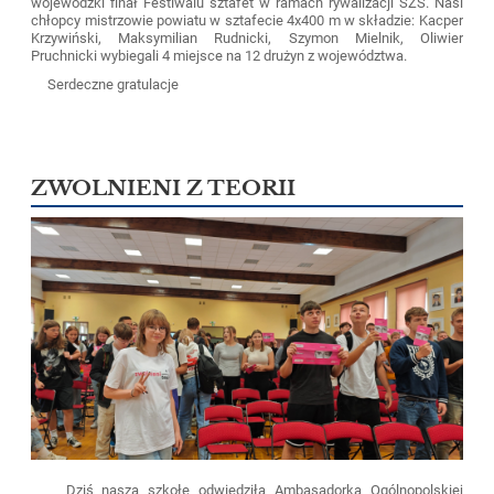
wojewódzki finał Festiwalu sztafet w ramach rywalizacji SZS. Nasi
chłopcy mistrzowie powiatu w sztafecie 4x400 m w składzie: Kacper
Krzywiński, Maksymilian Rudnicki, Szymon Mielnik, Oliwier
Pruchnicki wybiegali 4 miejsce na 12 drużyn z województwa.
Serdeczne gratulacje
ZWOLNIENI Z TEORII
Dziś naszą szkołę odwiedziła Ambasadorka Ogólnopolskiej