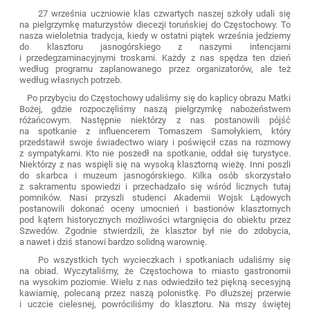
27 września uczniowie klas czwartych naszej szkoły udali się
na pielgrzymkę maturzystów diecezji toruńskiej do Częstochowy. To
nasza wieloletnia tradycja, kiedy w ostatni piątek września jedziemy
do klasztoru jasnogórskiego z naszymi intencjami
i przedegzaminacyjnymi troskami. Każdy z nas spędza ten dzień
według programu zaplanowanego przez organizatorów, ale też
według własnych potrzeb.
Po przybyciu do Częstochowy udaliśmy się do kaplicy obrazu Matki
Bożej, gdzie rozpoczęliśmy naszą pielgrzymkę nabożeństwem
różańcowym. Następnie niektórzy z nas postanowili pójść
na spotkanie z influencerem Tomaszem Samołykiem, który
przedstawił swoje świadectwo wiary i poświęcił czas na rozmowy
z sympatykami. Kto nie poszedł na spotkanie, oddał się turystyce.
Niektórzy z nas wspięli się na wysoką klasztorną wieżę. Inni poszli
do skarbca i muzeum jasnogórskiego. Kilka osób skorzystało
z sakramentu spowiedzi i przechadzało się wśród licznych tutaj
pomników. Nasi przyszli studenci Akademii Wojsk Lądowych
postanowili dokonać oceny umocnień i bastionów klasztornych
pod kątem historycznych możliwości wtargnięcia do obiektu przez
Szwedów. Zgodnie stwierdzili, że klasztor był nie do zdobycia,
a nawet i dziś stanowi bardzo solidną warownię.
Po wszystkich tych wycieczkach i spotkaniach udaliśmy się
na obiad. Wyczytaliśmy, że Częstochowa to miasto gastronomii
na wysokim poziomie. Wielu z nas odwiedziło też piękną secesyjną
kawiarnię, polecaną przez naszą polonistkę. Po dłuższej przerwie
i uczcie cielesnej, powróciliśmy do klasztoru. Na mszy świętej