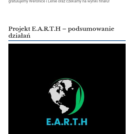
gratulujemy Weronice i Lenie oraz czekamy na wyniki finału!
Projekt E.A.R.T.H – podsumowanie
działań