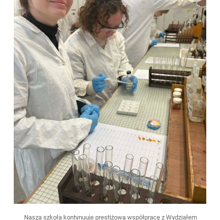
Nasza szkoła kontynuuje prestiżową współpracę z Wydziałem