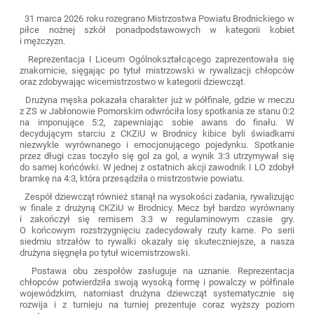
31 marca 2026 roku rozegrano Mistrzostwa Powiatu Brodnickiego w
piłce nożnej szkół ponadpodstawowych w kategorii kobiet
i mężczyzn.
Reprezentacja I Liceum Ogólnokształcącego zaprezentowała się
znakomicie, sięgając po tytuł mistrzowski w rywalizacji chłopców
oraz zdobywając wicemistrzostwo w kategorii dziewcząt.
Drużyna męska pokazała charakter już w półfinale, gdzie w meczu
z ZS w Jabłonowie Pomorskim odwróciła losy spotkania ze stanu 0:2
na imponujące 5:2, zapewniając sobie awans do finału. W
decydującym starciu z CKZiU w Brodnicy kibice byli świadkami
niezwykle wyrównanego i emocjonującego pojedynku. Spotkanie
przez długi czas toczyło się gol za gol, a wynik 3:3 utrzymywał się
do samej końcówki. W jednej z ostatnich akcji zawodnik I LO zdobył
bramkę na 4:3, która przesądziła o mistrzostwie powiatu.
Zespół dziewcząt również stanął na wysokości zadania, rywalizując
w finale z drużyną CKZiU w Brodnicy. Mecz był bardzo wyrównany
i zakończył się remisem 3:3 w regulaminowym czasie gry.
O końcowym rozstrzygnięciu zadecydowały rzuty karne. Po serii
siedmiu strzałów to rywalki okazały się skuteczniejsze, a nasza
drużyna sięgnęła po tytuł wicemistrzowski.
Postawa obu zespołów zasługuje na uznanie. Reprezentacja
chłopców potwierdziła swoją wysoką formę i powalczy w półfinale
wojewódzkim, natomiast drużyna dziewcząt systematycznie się
rozwija i z turnieju na turniej prezentuje coraz wyższy poziom