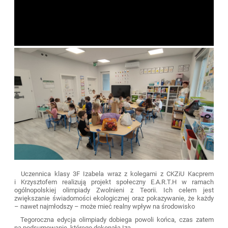
Uczennica klasy 3F Izabela wraz z kolegami z CKZiU Kacprem
i Krzysztofem realizują projekt społeczny E.A.R.T.H w ramach
ogólnopolskiej olimpiady Zwolnieni z Teorii. Ich celem jest
zwiększanie świadomości ekologicznej oraz pokazywanie, że każdy
– nawet najmłodszy – może mieć realny wpływ na środowisko
Tegoroczna edycja olimpiady dobiega powoli końca, czas zatem
na podsumowanie, którego dokonała Iza.