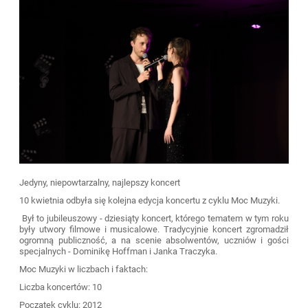
Jedyny, niepowtarzalny, najlepszy koncert
10 kwietnia odbyła się kolejna edycja koncertu z cyklu Moc Muzyki.
Był to jubileuszowy - dziesiąty koncert, którego tematem w tym roku
były utwory filmowe i musicalowe. Tradycyjnie koncert zgromadził
ogromną publiczność, a na scenie absolwentów, uczniów i gości
specjalnych - Dominikę Hoffman i Janka Traczyka.
Moc Muzyki w liczbach i faktach:
Liczba koncertów: 10
Początek cyklu: 2012