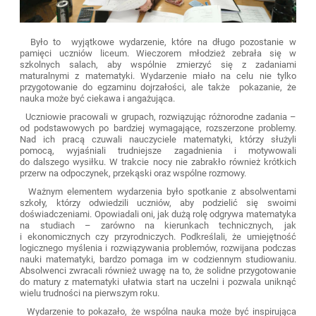
Było to wyjątkowe wydarzenie, które na długo pozostanie w
pamięci uczniów liceum. Wieczorem młodzież zebrała się w
szkolnych salach, aby wspólnie zmierzyć się z zadaniami
maturalnymi z matematyki. Wydarzenie miało na celu nie tylko
przygotowanie do egzaminu dojrzałości, ale także pokazanie, że
nauka może być ciekawa i angażująca.
Uczniowie pracowali w grupach, rozwiązując różnorodne zadania –
od podstawowych po bardziej wymagające, rozszerzone problemy.
Nad ich pracą czuwali nauczyciele matematyki, którzy służyli
pomocą, wyjaśniali trudniejsze zagadnienia i motywowali
do dalszego wysiłku. W trakcie nocy nie zabrakło również krótkich
przerw na odpoczynek, przekąski oraz wspólne rozmowy.
Ważnym elementem wydarzenia było spotkanie z absolwentami
szkoły, którzy odwiedzili uczniów, aby podzielić się swoimi
doświadczeniami. Opowiadali oni, jak dużą rolę odgrywa matematyka
na studiach – zarówno na kierunkach technicznych, jak
i ekonomicznych czy przyrodniczych. Podkreślali, że umiejętność
logicznego myślenia i rozwiązywania problemów, rozwijana podczas
nauki matematyki, bardzo pomaga im w codziennym studiowaniu.
Absolwenci zwracali również uwagę na to, że solidne przygotowanie
do matury z matematyki ułatwia start na uczelni i pozwala uniknąć
wielu trudności na pierwszym roku.
Wydarzenie to pokazało, że wspólna nauka może być inspirująca