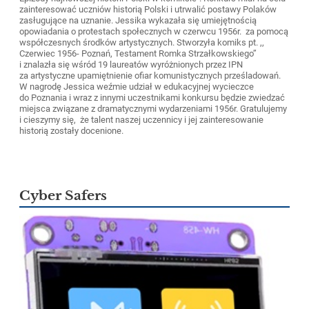
zainteresować uczniów historią Polski i utrwalić postawy Polaków
zasługujące na uznanie. Jessika wykazała się umiejętnością
opowiadania o protestach społecznych w czerwcu 1956r. za pomocą
współczesnych środków artystycznych. Stworzyła komiks pt. ,,
Czerwiec 1956- Poznań, Testament Romka Strzałkowskiego’’
i znalazła się wśród 19 laureatów wyróżnionych przez IPN
za artystyczne upamiętnienie ofiar komunistycznych prześladowań.
W nagrodę Jessica weźmie udział w edukacyjnej wycieczce
do Poznania i wraz z innymi uczestnikami konkursu będzie zwiedzać
miejsca związane z dramatycznymi wydarzeniami 1956r. Gratulujemy
i cieszymy się, że talent naszej uczennicy i jej zainteresowanie
historią zostały docenione.
Cyber Safers