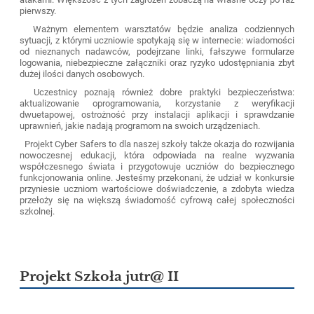
pierwszy.
Ważnym elementem warsztatów będzie analiza codziennych
sytuacji, z którymi uczniowie spotykają się w internecie: wiadomości
od nieznanych nadawców, podejrzane linki, fałszywe formularze
logowania, niebezpieczne załączniki oraz ryzyko udostępniania zbyt
dużej ilości danych osobowych.
Uczestnicy poznają również dobre praktyki bezpieczeństwa:
aktualizowanie oprogramowania, korzystanie z weryfikacji
dwuetapowej, ostrożność przy instalacji aplikacji i sprawdzanie
uprawnień, jakie nadają programom na swoich urządzeniach.
Projekt Cyber Safers to dla naszej szkoły także okazja do rozwijania
nowoczesnej edukacji, która odpowiada na realne wyzwania
współczesnego świata i przygotowuje uczniów do bezpiecznego
funkcjonowania online. Jesteśmy przekonani, że udział w konkursie
przyniesie uczniom wartościowe doświadczenie, a zdobyta wiedza
przełoży się na większą świadomość cyfrową całej społeczności
szkolnej.
Projekt Szkoła jutr@ II