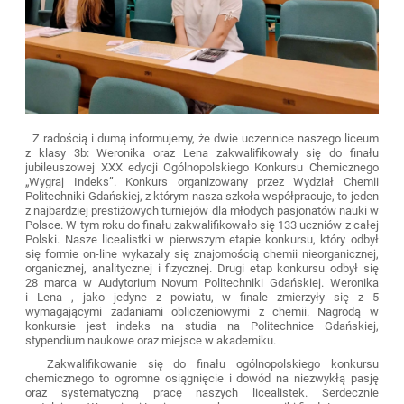
Z radością i dumą informujemy, że dwie uczennice naszego liceum
z klasy 3b: Weronika oraz Lena zakwalifikowały się do finału
jubileuszowej XXX edycji Ogólnopolskiego Konkursu Chemicznego
„Wygraj Indeks”. Konkurs organizowany przez Wydział Chemii
Politechniki Gdańskiej, z którym nasza szkoła współpracuje, to jeden
z najbardziej prestiżowych turniejów dla młodych pasjonatów nauki w
Polsce. W tym roku do finału zakwalifikowało się 133 uczniów z całej
Polski. Nasze licealistki w pierwszym etapie konkursu, który odbył
się formie on-line wykazały się znajomością chemii nieorganicznej,
organicznej, analitycznej i fizycznej. Drugi etap konkursu odbył się
28 marca w Audytorium Novum Politechniki Gdańskiej. Weronika
i Lena , jako jedyne z powiatu, w finale zmierzyły się z 5
wymagającymi zadaniami obliczeniowymi z chemii. Nagrodą w
konkursie jest indeks na studia na Politechnice Gdańskiej,
stypendium naukowe oraz miejsce w akademiku.
Zakwalifikowanie się do finału ogólnopolskiego konkursu
chemicznego to ogromne osiągnięcie i dowód na niezwykłą pasję
oraz systematyczną pracę naszych licealistek. Serdecznie