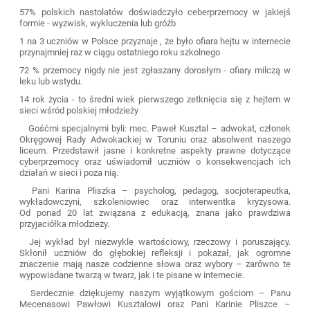
57% polskich nastolatów doświadczyło ceberprzemocy w jakiejś
formie - wyzwisk, wykluczenia lub gróźb
1 na 3 uczniów w Polsce przyznaje , że było ofiara hejtu w internecie
przynajmniej raz w ciągu ostatniego roku szkolnego
72 % przemocy nigdy nie jest zgłaszany dorosłym - ofiary milczą w
leku lub wstydu.
14 rok życia - to średni wiek pierwszego zetknięcia się z hejtem w
sieci wśród polskiej młodzieży
Gośćmi specjalnymi byli: mec. Paweł Kusztal – adwokat, członek
Okręgowej Rady Adwokackiej w Toruniu oraz absolwent naszego
liceum. Przedstawił jasne i konkretne aspekty prawne dotyczące
cyberprzemocy oraz uświadomił uczniów o konsekwencjach ich
działań w sieci i poza nią.
Pani Karina Pliszka – psycholog, pedagog, socjoterapeutka,
wykładowczyni, szkoleniowiec oraz interwentka kryzysowa.
Od ponad 20 lat związana z edukacją, znana jako prawdziwa
przyjaciółka młodzieży.
Jej wykład był niezwykle wartościowy, rzeczowy i poruszający.
Skłonił uczniów do głębokiej refleksji i pokazał, jak ogromne
znaczenie mają nasze codzienne słowa oraz wybory – zarówno te
wypowiadane twarzą w twarz, jak i te pisane w internecie.
Serdecznie dziękujemy naszym wyjątkowym gościom – Panu
Mecenasowi Pawłowi Kusztalowi oraz Pani Karinie Pliszce –