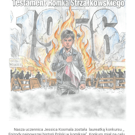
Nasza uczennica Jessica Kosmala została laureatką konkursu ,,
Epizody najnowszej historii Polski w komiksie’’. Konkurs miał na celu