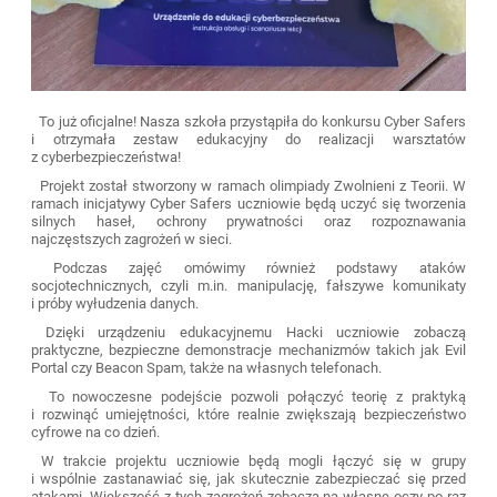
To już oficjalne! Nasza szkoła przystąpiła do konkursu Cyber Safers
i otrzymała zestaw edukacyjny do realizacji warsztatów
z cyberbezpieczeństwa!
Projekt został stworzony w ramach olimpiady Zwolnieni z Teorii. W
ramach inicjatywy Cyber Safers uczniowie będą uczyć się tworzenia
silnych haseł, ochrony prywatności oraz rozpoznawania
najczęstszych zagrożeń w sieci.
Podczas zajęć omówimy również podstawy ataków
socjotechnicznych, czyli m.in. manipulację, fałszywe komunikaty
i próby wyłudzenia danych.
Dzięki urządzeniu edukacyjnemu Hacki uczniowie zobaczą
praktyczne, bezpieczne demonstracje mechanizmów takich jak Evil
Portal czy Beacon Spam, także na własnych telefonach.
To nowoczesne podejście pozwoli połączyć teorię z praktyką
i rozwinąć umiejętności, które realnie zwiększają bezpieczeństwo
cyfrowe na co dzień.
W trakcie projektu uczniowie będą mogli łączyć się w grupy
i wspólnie zastanawiać się, jak skutecznie zabezpieczać się przed
atakami. Większość z tych zagrożeń zobaczą na własne oczy po raz