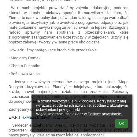
W ramach projektu prowadziliśmy zajęcia edukacyjne, podczas
których w prosty i ciekawy sposób tłumaczyliśmy dzieciom, że
Ziemia to nasz wspólny dom, uświadamialiśmy, dlaczego warto dbać
o zwierzęta, uczyliśmy, jak prawidłowo segregować odpady oraz jak
małe codzienne nawyki mogą zmieniać świat na lepsze. Szczególną
radość sprawiły nam spotkania z przedszkolakami, które
z ogromnym zaangażowaniem uczestniczyły w zajęciach, uczyły się
poprzez zabawę i tworzyły własne prace ekologiczne
Odwiedziliśmy następujące brodnickie przedszkola:
• Magiczny Domek
• Chatka Puchatka
• Baśniowa Kraina
Jednym z ważnych elementów naszego projektu jest "Mapa
Dobrych Uczynków dla Planety" – inicjatywa, która pokazuje, że
każde, nawet najmniejsze działanie ma znaczenie. Zbieramy
i zaznaczamy na niej proekologiczne działania, inspirując innych
do podejmowania własnych kroków na rzecz środowiska
Ta strona wykorzystuje pliki cookies. Korzystając z niej 
wyrażasz zgodę na ich używanie, zgodnie z aktualnymi 
Zachęcamy do dołączenia
ustawieniami przeglądarki.

Więcej informacji znajdziesz w 
Polityce prywatności
.
E.A.R.T.H.-Mapa Dobrych Uczynków
OK
Serdecznie dziękujemy Dyrekcji Szkoły za wsparcie i stworzenie
przestrzeni do realizacji projektu. Dzięki temu mogliśmy rozwijać
nasze pomysły i działać na rzecz lokalnej społeczności.