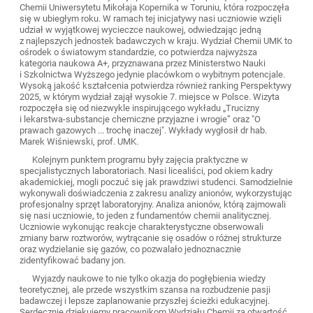
Chemii Uniwersytetu Mikołaja Kopernika w Toruniu, która rozpoczęła
się w ubiegłym roku. W ramach tej inicjatywy nasi uczniowie wzięli
udział w wyjątkowej wycieczce naukowej, odwiedzając jedną
z najlepszych jednostek badawczych w kraju. Wydział Chemii UMK to
ośrodek o światowym standardzie, co potwierdza najwyższa
kategoria naukowa A+, przyznawana przez Ministerstwo Nauki
i Szkolnictwa Wyższego jedynie placówkom o wybitnym potencjale.
Wysoką jakość kształcenia potwierdza również ranking Perspektywy
2025, w którym wydział zajął wysokie 7. miejsce w Polsce. Wizyta
rozpoczęła się od niezwykle inspirującego wykładu „Trucizny
i lekarstwa-substancje chemiczne przyjazne i wrogie” oraz "O
prawach gazowych ... trochę inaczej". Wykłady wygłosił dr hab.
Marek Wiśniewski, prof. UMK.
Kolejnym punktem programu były zajęcia praktyczne w
specjalistycznych laboratoriach. Nasi licealiści, pod okiem kadry
akademickiej, mogli poczuć się jak prawdziwi studenci. Samodzielnie
wykonywali doświadczenia z zakresu analizy anionów, wykorzystując
profesjonalny sprzęt laboratoryjny. Analiza anionów, którą zajmowali
się nasi uczniowie, to jeden z fundamentów chemii analitycznej.
Uczniowie wykonując reakcje charakterystyczne obserwowali
zmiany barw roztworów, wytrącanie się osadów o różnej strukturze
oraz wydzielanie się gazów, co pozwalało jednoznacznie
zidentyfikować badany jon.
Wyjazdy naukowe to nie tylko okazja do pogłębienia wiedzy
teoretycznej, ale przede wszystkim szansa na rozbudzenie pasji
badawczej i lepsze zaplanowanie przyszłej ścieżki edukacyjnej.
Serdecznie dziękujemy pracownikom Wydziału Chemii za otwartość,