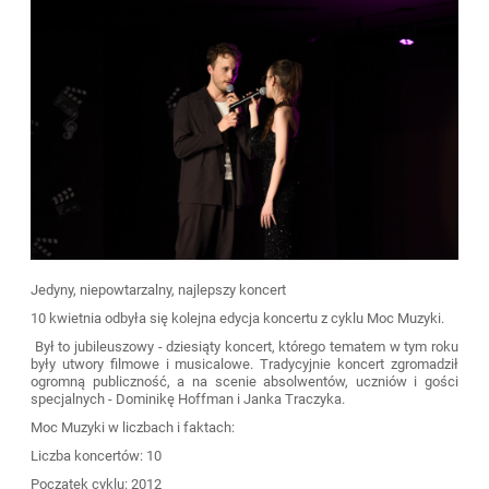
Jedyny, niepowtarzalny, najlepszy koncert
10 kwietnia odbyła się kolejna edycja koncertu z cyklu Moc Muzyki.
Był to jubileuszowy - dziesiąty koncert, którego tematem w tym roku
były utwory filmowe i musicalowe. Tradycyjnie koncert zgromadził
ogromną publiczność, a na scenie absolwentów, uczniów i gości
specjalnych - Dominikę Hoffman i Janka Traczyka.
Moc Muzyki w liczbach i faktach:
Liczba koncertów: 10
Początek cyklu: 2012