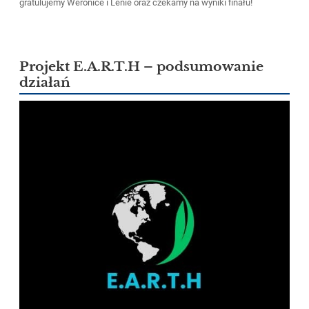
gratulujemy Weronice i Lenie oraz czekamy na wyniki finału!
Projekt E.A.R.T.H – podsumowanie
działań