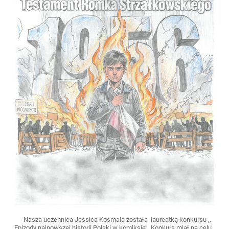
Nasza uczennica Jessica Kosmala została laureatką konkursu ,,
Epizody najnowszej historii Polski w komiksie’’. Konkurs miał na celu