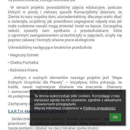
W ramach projektu prowadziliśmy zajęcia edukacyjne, podczas
których w prosty i ciekawy sposób tłumaczyliśmy dzieciom, że
Ziemia to nasz wspólny dom, uświadamialiśmy, dlaczego warto dbać
o zwierzęta, uczyliśmy, jak prawidłowo segregować odpady oraz jak
małe codzienne nawyki mogą zmieniać świat na lepsze. Szczególną
radość sprawiły nam spotkania z przedszkolakami, które
z ogromnym zaangażowaniem uczestniczyły w zajęciach, uczyły się
poprzez zabawę i tworzyły własne prace ekologiczne
Odwiedziliśmy następujące brodnickie przedszkola:
• Magiczny Domek
• Chatka Puchatka
• Baśniowa Kraina
Jednym z ważnych elementów naszego projektu jest "Mapa
Dobrych Uczynków dla Planety" – inicjatywa, która pokazuje, że
każde, nawet najmniejsze działanie ma znaczenie. Zbieramy
i zaznaczamy na niej proekologiczne działania, inspirując innych
do podejmowania własnych kroków na rzecz środowiska
Ta strona wykorzystuje pliki cookies. Korzystając z niej 
wyrażasz zgodę na ich używanie, zgodnie z aktualnymi 
Zachęcamy do dołączenia
ustawieniami przeglądarki.

Więcej informacji znajdziesz w 
Polityce prywatności
.
E.A.R.T.H.-Mapa Dobrych Uczynków
OK
Serdecznie dziękujemy Dyrekcji Szkoły za wsparcie i stworzenie
przestrzeni do realizacji projektu. Dzięki temu mogliśmy rozwijać
nasze pomysły i działać na rzecz lokalnej społeczności.