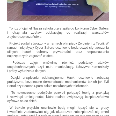
To już oficjalne! Nasza szkoła przystąpiła do konkursu Cyber Safers
i otrzymała zestaw edukacyjny do realizacji warsztatów
z cyberbezpieczeństwa!
Projekt został stworzony w ramach olimpiady Zwolnieni z Teorii. W
ramach inicjatywy Cyber Safers uczniowie będą uczyć się tworzenia
silnych haseł, ochrony prywatności oraz rozpoznawania
najczęstszych zagrożeń w sieci.
Podczas zajęć omówimy również podstawy ataków
socjotechnicznych, czyli m.in. manipulację, fałszywe komunikaty
i próby wyłudzenia danych.
Dzięki urządzeniu edukacyjnemu Hacki uczniowie zobaczą
praktyczne, bezpieczne demonstracje mechanizmów takich jak Evil
Portal czy Beacon Spam, także na własnych telefonach.
To nowoczesne podejście pozwoli połączyć teorię z praktyką
i rozwinąć umiejętności, które realnie zwiększają bezpieczeństwo
cyfrowe na co dzień.
W trakcie projektu uczniowie będą mogli łączyć się w grupy
i wspólnie zastanawiać się, jak skutecznie zabezpieczać się przed
atakami. Większość z tych zagrożeń zobaczą na własne oczy po raz