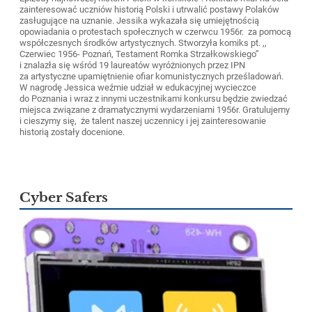
zainteresować uczniów historią Polski i utrwalić postawy Polaków
zasługujące na uznanie. Jessika wykazała się umiejętnością
opowiadania o protestach społecznych w czerwcu 1956r. za pomocą
współczesnych środków artystycznych. Stworzyła komiks pt. ,,
Czerwiec 1956- Poznań, Testament Romka Strzałkowskiego’’
i znalazła się wśród 19 laureatów wyróżnionych przez IPN
za artystyczne upamiętnienie ofiar komunistycznych prześladowań.
W nagrodę Jessica weźmie udział w edukacyjnej wycieczce
do Poznania i wraz z innymi uczestnikami konkursu będzie zwiedzać
miejsca związane z dramatycznymi wydarzeniami 1956r. Gratulujemy
i cieszymy się, że talent naszej uczennicy i jej zainteresowanie
historią zostały docenione.
Cyber Safers