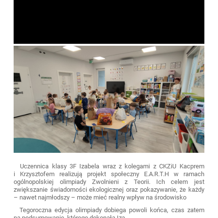
Uczennica klasy 3F Izabela wraz z kolegami z CKZiU Kacprem
i Krzysztofem realizują projekt społeczny E.A.R.T.H w ramach
ogólnopolskiej olimpiady Zwolnieni z Teorii. Ich celem jest
zwiększanie świadomości ekologicznej oraz pokazywanie, że każdy
– nawet najmłodszy – może mieć realny wpływ na środowisko
Tegoroczna edycja olimpiady dobiega powoli końca, czas zatem
na podsumowanie, którego dokonała Iza.