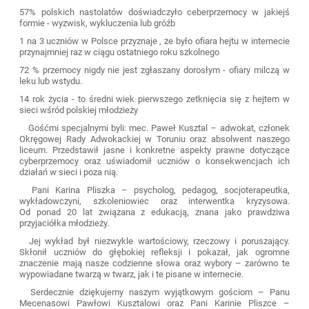
57% polskich nastolatów doświadczyło ceberprzemocy w jakiejś
formie - wyzwisk, wykluczenia lub gróźb
1 na 3 uczniów w Polsce przyznaje , że było ofiara hejtu w internecie
przynajmniej raz w ciągu ostatniego roku szkolnego
72 % przemocy nigdy nie jest zgłaszany dorosłym - ofiary milczą w
leku lub wstydu.
14 rok życia - to średni wiek pierwszego zetknięcia się z hejtem w
sieci wśród polskiej młodzieży
Gośćmi specjalnymi byli: mec. Paweł Kusztal – adwokat, członek
Okręgowej Rady Adwokackiej w Toruniu oraz absolwent naszego
liceum. Przedstawił jasne i konkretne aspekty prawne dotyczące
cyberprzemocy oraz uświadomił uczniów o konsekwencjach ich
działań w sieci i poza nią.
Pani Karina Pliszka – psycholog, pedagog, socjoterapeutka,
wykładowczyni, szkoleniowiec oraz interwentka kryzysowa.
Od ponad 20 lat związana z edukacją, znana jako prawdziwa
przyjaciółka młodzieży.
Jej wykład był niezwykle wartościowy, rzeczowy i poruszający.
Skłonił uczniów do głębokiej refleksji i pokazał, jak ogromne
znaczenie mają nasze codzienne słowa oraz wybory – zarówno te
wypowiadane twarzą w twarz, jak i te pisane w internecie.
Serdecznie dziękujemy naszym wyjątkowym gościom – Panu
Mecenasowi Pawłowi Kusztalowi oraz Pani Karinie Pliszce –