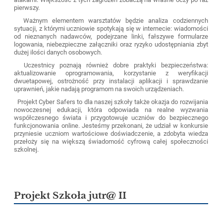
pierwszy.
Ważnym elementem warsztatów będzie analiza codziennych
sytuacji, z którymi uczniowie spotykają się w internecie: wiadomości
od nieznanych nadawców, podejrzane linki, fałszywe formularze
logowania, niebezpieczne załączniki oraz ryzyko udostępniania zbyt
dużej ilości danych osobowych.
Uczestnicy poznają również dobre praktyki bezpieczeństwa:
aktualizowanie oprogramowania, korzystanie z weryfikacji
dwuetapowej, ostrożność przy instalacji aplikacji i sprawdzanie
uprawnień, jakie nadają programom na swoich urządzeniach.
Projekt Cyber Safers to dla naszej szkoły także okazja do rozwijania
nowoczesnej edukacji, która odpowiada na realne wyzwania
współczesnego świata i przygotowuje uczniów do bezpiecznego
funkcjonowania online. Jesteśmy przekonani, że udział w konkursie
przyniesie uczniom wartościowe doświadczenie, a zdobyta wiedza
przełoży się na większą świadomość cyfrową całej społeczności
szkolnej.
Projekt Szkoła jutr@ II