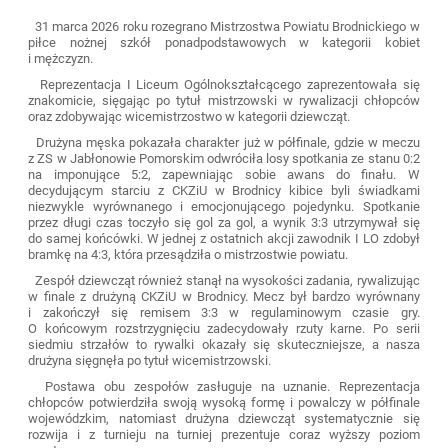
31 marca 2026 roku rozegrano Mistrzostwa Powiatu Brodnickiego w
piłce nożnej szkół ponadpodstawowych w kategorii kobiet
i mężczyzn.
Reprezentacja I Liceum Ogólnokształcącego zaprezentowała się
znakomicie, sięgając po tytuł mistrzowski w rywalizacji chłopców
oraz zdobywając wicemistrzostwo w kategorii dziewcząt.
Drużyna męska pokazała charakter już w półfinale, gdzie w meczu
z ZS w Jabłonowie Pomorskim odwróciła losy spotkania ze stanu 0:2
na imponujące 5:2, zapewniając sobie awans do finału. W
decydującym starciu z CKZiU w Brodnicy kibice byli świadkami
niezwykle wyrównanego i emocjonującego pojedynku. Spotkanie
przez długi czas toczyło się gol za gol, a wynik 3:3 utrzymywał się
do samej końcówki. W jednej z ostatnich akcji zawodnik I LO zdobył
bramkę na 4:3, która przesądziła o mistrzostwie powiatu.
Zespół dziewcząt również stanął na wysokości zadania, rywalizując
w finale z drużyną CKZiU w Brodnicy. Mecz był bardzo wyrównany
i zakończył się remisem 3:3 w regulaminowym czasie gry.
O końcowym rozstrzygnięciu zadecydowały rzuty karne. Po serii
siedmiu strzałów to rywalki okazały się skuteczniejsze, a nasza
drużyna sięgnęła po tytuł wicemistrzowski.
Postawa obu zespołów zasługuje na uznanie. Reprezentacja
chłopców potwierdziła swoją wysoką formę i powalczy w półfinale
wojewódzkim, natomiast drużyna dziewcząt systematycznie się
rozwija i z turnieju na turniej prezentuje coraz wyższy poziom