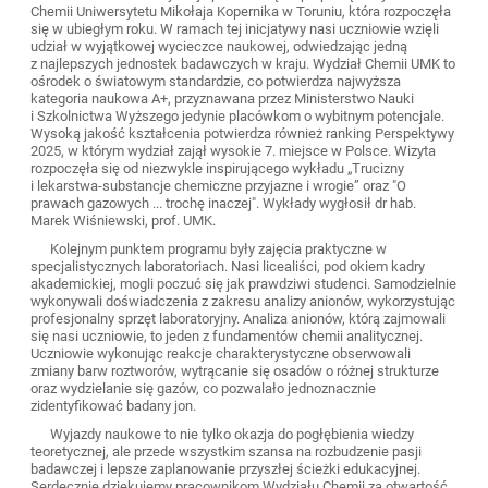
Chemii Uniwersytetu Mikołaja Kopernika w Toruniu, która rozpoczęła
się w ubiegłym roku. W ramach tej inicjatywy nasi uczniowie wzięli
udział w wyjątkowej wycieczce naukowej, odwiedzając jedną
z najlepszych jednostek badawczych w kraju. Wydział Chemii UMK to
ośrodek o światowym standardzie, co potwierdza najwyższa
kategoria naukowa A+, przyznawana przez Ministerstwo Nauki
i Szkolnictwa Wyższego jedynie placówkom o wybitnym potencjale.
Wysoką jakość kształcenia potwierdza również ranking Perspektywy
2025, w którym wydział zajął wysokie 7. miejsce w Polsce. Wizyta
rozpoczęła się od niezwykle inspirującego wykładu „Trucizny
i lekarstwa-substancje chemiczne przyjazne i wrogie” oraz "O
prawach gazowych ... trochę inaczej". Wykłady wygłosił dr hab.
Marek Wiśniewski, prof. UMK.
Kolejnym punktem programu były zajęcia praktyczne w
specjalistycznych laboratoriach. Nasi licealiści, pod okiem kadry
akademickiej, mogli poczuć się jak prawdziwi studenci. Samodzielnie
wykonywali doświadczenia z zakresu analizy anionów, wykorzystując
profesjonalny sprzęt laboratoryjny. Analiza anionów, którą zajmowali
się nasi uczniowie, to jeden z fundamentów chemii analitycznej.
Uczniowie wykonując reakcje charakterystyczne obserwowali
zmiany barw roztworów, wytrącanie się osadów o różnej strukturze
oraz wydzielanie się gazów, co pozwalało jednoznacznie
zidentyfikować badany jon.
Wyjazdy naukowe to nie tylko okazja do pogłębienia wiedzy
teoretycznej, ale przede wszystkim szansa na rozbudzenie pasji
badawczej i lepsze zaplanowanie przyszłej ścieżki edukacyjnej.
Serdecznie dziękujemy pracownikom Wydziału Chemii za otwartość,