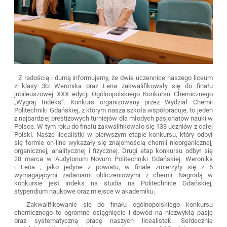
Z radością i dumą informujemy, że dwie uczennice naszego liceum
z klasy 3b: Weronika oraz Lena zakwalifikowały się do finału
jubileuszowej XXX edycji Ogólnopolskiego Konkursu Chemicznego
„Wygraj Indeks”. Konkurs organizowany przez Wydział Chemii
Politechniki Gdańskiej, z którym nasza szkoła współpracuje, to jeden
z najbardziej prestiżowych turniejów dla młodych pasjonatów nauki w
Polsce. W tym roku do finału zakwalifikowało się 133 uczniów z całej
Polski. Nasze licealistki w pierwszym etapie konkursu, który odbył
się formie on-line wykazały się znajomością chemii nieorganicznej,
organicznej, analitycznej i fizycznej. Drugi etap konkursu odbył się
28 marca w Audytorium Novum Politechniki Gdańskiej. Weronika
i Lena , jako jedyne z powiatu, w finale zmierzyły się z 5
wymagającymi zadaniami obliczeniowymi z chemii. Nagrodą w
konkursie jest indeks na studia na Politechnice Gdańskiej,
stypendium naukowe oraz miejsce w akademiku.
Zakwalifikowanie się do finału ogólnopolskiego konkursu
chemicznego to ogromne osiągnięcie i dowód na niezwykłą pasję
oraz systematyczną pracę naszych licealistek. Serdecznie