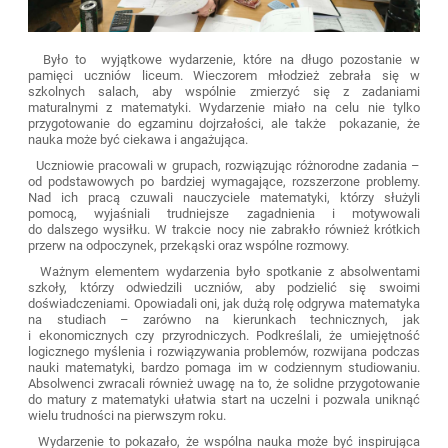
Było to wyjątkowe wydarzenie, które na długo pozostanie w
pamięci uczniów liceum. Wieczorem młodzież zebrała się w
szkolnych salach, aby wspólnie zmierzyć się z zadaniami
maturalnymi z matematyki. Wydarzenie miało na celu nie tylko
przygotowanie do egzaminu dojrzałości, ale także pokazanie, że
nauka może być ciekawa i angażująca.
Uczniowie pracowali w grupach, rozwiązując różnorodne zadania –
od podstawowych po bardziej wymagające, rozszerzone problemy.
Nad ich pracą czuwali nauczyciele matematyki, którzy służyli
pomocą, wyjaśniali trudniejsze zagadnienia i motywowali
do dalszego wysiłku. W trakcie nocy nie zabrakło również krótkich
przerw na odpoczynek, przekąski oraz wspólne rozmowy.
Ważnym elementem wydarzenia było spotkanie z absolwentami
szkoły, którzy odwiedzili uczniów, aby podzielić się swoimi
doświadczeniami. Opowiadali oni, jak dużą rolę odgrywa matematyka
na studiach – zarówno na kierunkach technicznych, jak
i ekonomicznych czy przyrodniczych. Podkreślali, że umiejętność
logicznego myślenia i rozwiązywania problemów, rozwijana podczas
nauki matematyki, bardzo pomaga im w codziennym studiowaniu.
Absolwenci zwracali również uwagę na to, że solidne przygotowanie
do matury z matematyki ułatwia start na uczelni i pozwala uniknąć
wielu trudności na pierwszym roku.
Wydarzenie to pokazało, że wspólna nauka może być inspirująca