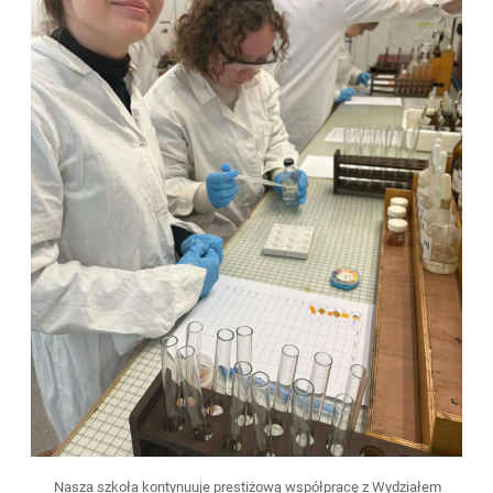
Nasza szkoła kontynuuje prestiżową współpracę z Wydziałem